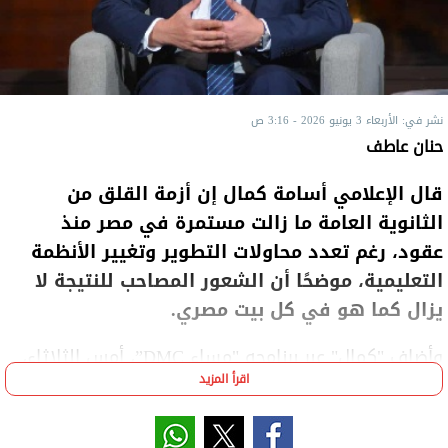
نشر في: الأربعاء 3 يونيو 2026 - 3:16 ص
حنان عاطف
قال الإعلامي أسامة كمال إن أزمة القلق من
الثانوية العامة ما زالت مستمرة في مصر منذ
عقود، رغم تعدد محاولات التطوير وتغيير الأنظمة
التعليمية، موضحًا أن الشعور المصاحب للنتيجة لا
يزال كما هو في كل بيت مصري.
وأضاف "كمال" عبر برنامجه "مساء DMC”، أمس الثلاثاء،
اقرأ المزيد
أنه يتذكر فترة دراسته في الثانوية العامة عام 1979، حين
كانت النتيجة تُعلن عبر الإذاعة، وكان صوت المذيع بالنسبة
للطلاب وأسرهم بمثابة “حكم بالإعدام أو النجاة”، نظرًا لما