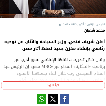
نشر في: الإثنين 6 أكتوبر 2025 - 3:41 ص
محمد شعبان
أعلن شريف فتحي، وزير السياحة والآثار، عن توجيه
رئاسي بإنشاء مخزن جديد لحفظ آثار مصر.
وقال خلال تصريحات نقلها الإعلامي عمرو أديب عبر
برنامجه «الحكاية» المذاع عبر «MBC مصر» إن الرئيس عبد
الفتاح السيسي وجه خلال لقاء جمعهما الأسبوع
الماضي، بـ «بناء مخزن آثار جديد ضخم وعلى أعلى
اقرأ المزيد
مستوى».
وأكد أن المخزن سيُقام في «منطقة مؤمنة وسيتم
تجهيزه بأحدث أنظمة التكنولوجيا».