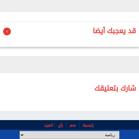
ملكًا لنا إلى الأبد".
وتابع الدولي البلجيكي السابق: "أشكر كل نادٍ لعبت له،
قد يعجبك أيضا
وجميع المدربين وزملائي الذين وقفوا بجانبي، فقد
ساهموا في تشكيل شخصيتي بطرق تتجاوز حدود كرة
القدم".
واختتم أوريجي تصريحاته قائلاً: "كان تمثيل وطني بلجيكا
مع حملي لجذوري الكينية مصدر سعادة وفخر كبيرين
بالنسبة لي".
شارك بتعليقك
ويُعد أوريجي أحد أبرز الأسماء التي ارتبطت بإنجازات
ليفربول في السنوات الأخيرة، حيث لعب دورًا مهمًا في
تتويج الفريق بلقب دوري أبطال أوروبا والدوري الإنجليزي
الممتاز.
رئيسية
مصر
رأي
المزيد