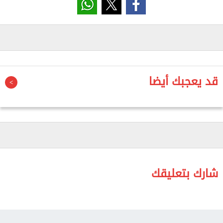
يخدم مصالح الشعبين الشقيقين ويعزز التنسيق الثنائي.
كما تشهد المباحثات تبادل وجهات النظر والتشاور بشأن
عدد من القضايا الإقليمية والدولية ذات الاهتمام
المشترك، في ضوء التحديات التي تشهدها المنطقة،
قد يعجبك أيضا
وبما يسهم في دعم الأمن والاستقرار وتحقيق المصالح
المشتركة للبلدين.
شارك بتعليقك