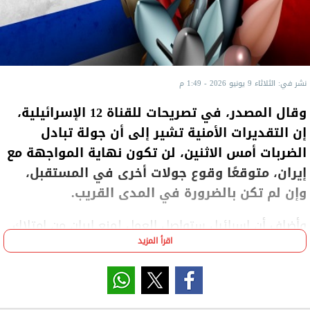
نشر في: الثلاثاء 9 يونيو 2026 - 1:49 م
وقال المصدر، في تصريحات للقناة 12 الإسرائيلية،
إن التقديرات الأمنية تشير إلى أن جولة تبادل
الضربات أمس الاثنين، لن تكون نهاية المواجهة مع
إيران، متوقعًا وقوع جولات أخرى في المستقبل،
وإن لم تكن بالضرورة في المدى القريب.
وأضاف أن إسرائيل ستواصل العمل لمنع إيران من امتلاك
اقرأ المزيد
قدرات نووية، إلى جانب السعي لإضعاف برنامجها
الصاروخي، معتبرًا أن الصراع بين الطرفين مرشح للاستمرار
على شكل جولات متقطعة من التصعيد.