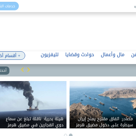
خدمات ال
ن
مال وأعمال
حوادث وقضايا
تليفزيون
+ أقسام أخ
أحدث 
مصادر: اتفاق مقترح يمنح إيران
هيئة بحرية: ناقلة تبلغ عن سماع
سيطرة على دخول مضيق هرمز
دوي انفجارين في مضيق هرمز