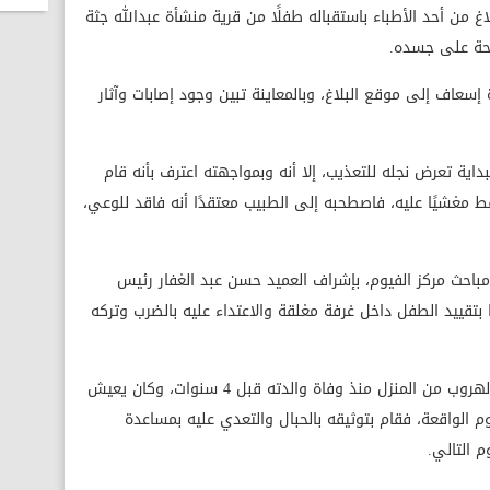
غ من أحد الأطباء باستقباله طفلًا من قرية منشأة عبدالله جثة
ضحة على جسده.
سعاف إلى موقع البلاغ، وبالمعاينة تبين وجود إصابات وآثار
اية تعرض نجله للتعذيب، إلا أنه وبمواجهته اعترف بأنه قام
اصلة حتى سقط مغشيًا عليه، فاصطحبه إلى الطبيب معتقدًا أنه فاقد للوعي،
باحث مركز الفيوم، بإشراف العميد حسن عبد الغفار رئيس
ما بتقييد الطفل داخل غرفة مغلقة والاعتداء عليه بالضرب وتركه
وقال الأب في اعترافاته، إن نجله كان كثير الهروب من المنزل منذ وفاة والدته قبل 4 سنوات، وكان يعيش
وم الواقعة، فقام بتوثيقه بالحبال والتعدي عليه بمساعدة
 التالي.