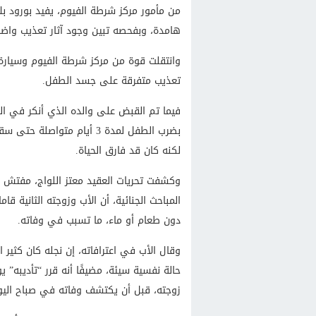
من مأمور مركز شرطة الفيوم، يفيد بورود بلا
هامدة، وبفحصه تبين وجود آثار تعذيب وا
وانتقلت قوة من مركز شرطة الفيوم وسيارة إ
تعذيب متفرقة على جسد الطفل.
فيما تم القبض على والده الذي أنكر في البد
بضرب الطفل لمدة 3 أيام متو
لكنه كان قد فارق الحياة.
وكشفت تحريات العقيد معتز اللواج، مفتش م
المباحث الجنائية، أن الأب وزوجته الثانية قا
دون طعام أو ماء، ما تسبب في وفاته.
حالة نفسية سيئة، مضيفًا أنه قرر “تأديبه” ي
زوجته، قبل أن يكتشف وفاته في صباح اليوم