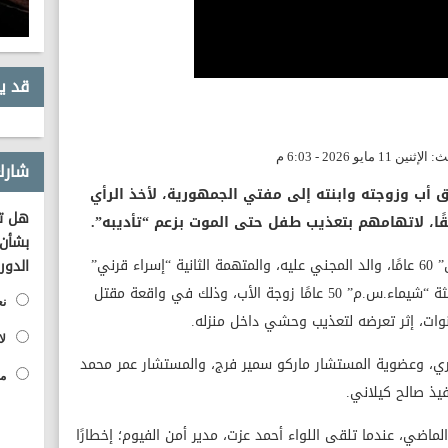
قد ي
شارك
ق أب وزوجته وابنته إلى مفتي الجمهورية، لأخذ الرأي
هل تؤ
ا، لاتهامهم بتعذيب طفل حتى الموت بزعم “تأديبه”.
بشأن 
وشمل قرار الإحالة المتهم الأول “قرني.ع.ق” 60 عامًا، والد المجني عليه، والمتهمة الثانية “إسراء قرني”
الدور
35 عامًا شقيقة المجني عليه، والمتهمة الثالثة “شيماء.س.م” 50 عامًا زوجة الأب، وذلك في واقعة مقتل
نع
لا
ري، وعضوية المستشار ماركو سمير فرج، والمستشار عمر محمد
مح
يذ صالح كيلاني.
لماضي، عندما تلقى اللواء أحمد عزت، مدير أمن الفيوم؛ إخطارًا