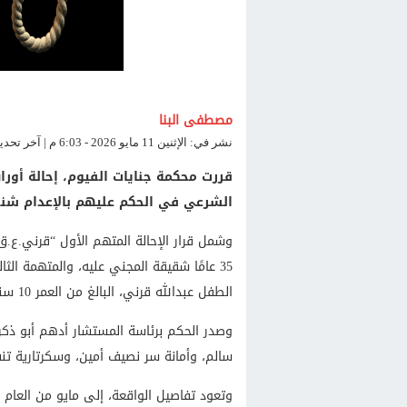
مصطفى البنا
نشر في: الإثنين 11 مايو 2026 - 6:03 م | آخر تحديث: الإثنين 11 مايو 2026 - 6:03 م
قررت محكمة جنايات الفيوم، إحالة أورا
الشرعي في الحكم عليهم بالإعدام شنقً
الطفل عبدالله قرني، البالغ من العمر 10 سنوات، إثر تعرضه لتعذيب وحشي داخل منزله.
وصدر الحكم برئاسة المستشار أدهم أبو ذك
سالم، وأمانة سر نصيف أمين، وسكرتارية تنف
وتعود تفاصيل الواقعة، إلى مايو من العام ا