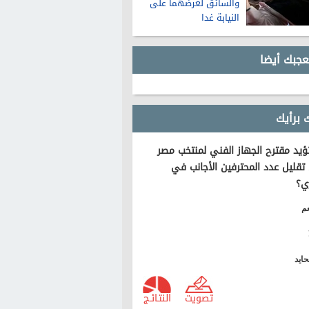
والسائق لعرضهما على
النيابة غدا
عجبك أيضا
 برأيك
يد مقترح الجهاز الفني لمنتخب مصر
تقليل عدد المحترفين الأجانب في
ي؟
م
ايد
تصويت
النتـائـج