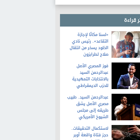
ر قراءة
«لسنا مكانًا لإجازة
التقاعد».. رئيس نادي
الخلود يسخر من انتقال
صلاح لطرابزون
فوز المصري الأصل
عبدالرحمن السيد
بالانتخابات التمهيدية
للحزب الديمقراطي
لمجلس الشيوخ في
عبدالرحمن السيد.. طبيب
ميشيجان
مصري الأصل يشق
طريقه إلى مجلس
الشيوخ الأمريكي
لاستكمال التحقيقات..
حجز فتاة واقعة أوبر