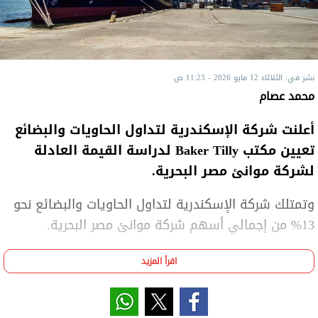
نشر في: الثلاثاء 12 مايو 2026 - 11:23 ص
محمد عصام
أعلنت شركة الإسكندرية لتداول الحاويات والبضائع
تعيين مكتب Baker Tilly لدراسة القيمة العادلة
لشركة موانئ مصر البحرية.
وتمتلك شركة الإسكندرية لتداول الحاويات والبضائع نحو
13% من إجمالي أسهم شركة موانئ مصر البحرية.
وجاء قرار الشركة في الوقت الذي تدرس فيه بيع حصتها
اقرأ المزيد
بشركة موانئ مصر "إيجمت سابقاً" إلى القابضة للنقل
البحري.