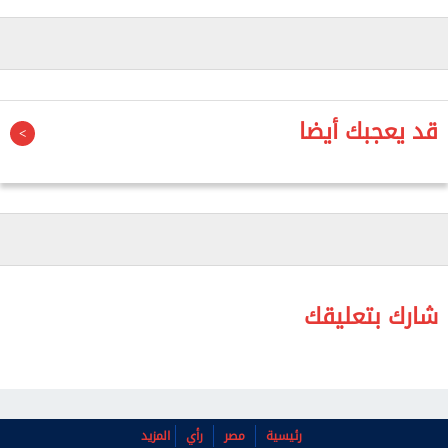
وقالت الشركة، في إفصاح للبورصة، إن المكتب سيدرس
أيضاً الخسائر الائتمانية المتوقعة للشركة، مشيرة إلى
أنها فوضت العضو المنتدب لاعتماد القيمة التعاقدية مع
المستشار المالي المستقل.
قد يعجبك أيضا
شارك بتعليقك
رئيسية
مصر
رأي
المزيد