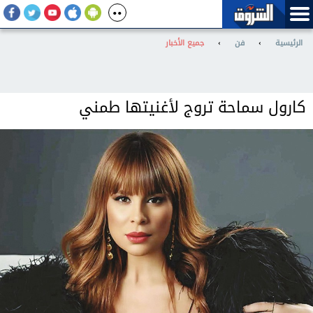
الرئيسية
›
فن
›
جميع الأخبار
كارول سماحة تروج لأغنيتها طمني