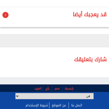
قد يعجبك أيضا
شارك بتعليقك
View this post on Instagram
A post shared by CAROLE SAMAHA كارول سماحة (@carolesamaha)
رئيسية
مصر
رأي
المزيد
اتصل بنا
عن الموقع
شروط الإستخدام