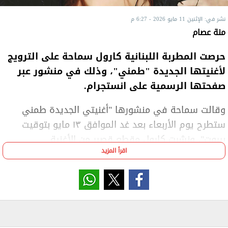
نشر في: الإثنين 11 مايو 2026 - 6:27 م
منة عصام
حرصت المطربة اللبنانية كارول سماحة على الترويج
لأغنيتها الجديدة "طمني"، وذلك في منشور عبر
صفحتها الرسمية على انستجرام.
وقالت سماحة في منشورها "أغنيتي الجديدة طمني
ستطرح يوم الأربعاء بعد غد الموافق ١٣ مايو بتوقيت
بيروت"، ونشرت كارول مقطع قصير من الأغنية.
اقرأ المزيد
أغنية "طمني" هي أحدث أعمال الفنانة اللبنانية كارول
سماحة باللهجة المصرية، والمقرر طرحها ضمن أغاني
صيف 2026، كما تمثل التعاون الأول بين كارول والملحن
والشاعر عزيز الشافعي.