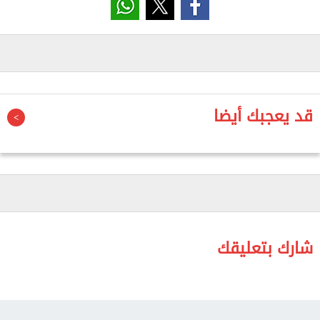
جودة الحياة والحفاظ على المظهر الحضاري للمدن، تنفيذاً
لتعليمات الوزيرة بضرورة تكثيف المتابعة الميدانية
المستمرة بالقطاعات كافة، وفق بيان لوزارة الإسكان
الثلاثاء.
وتلقت المهندسة راندة المنشاوي تقريرًا حول نتائج جولة
قد يعجبك أيضا
المهندس محمود مراد، رئيس جهاز تنمية مدينة العبور
الجديدة، بمنطقة الـ2600 فدان، حيث تفقد سير العمل
بمناطق حي الكرامة ومشروع "سكن مصر" للوقوف على
مستوى الخدمات وتنسيق الموقع العام.
وشملت أعمال جهاز العبور الجديدة متابعة النظافة
العامة ورفع المخلفات، وصيانة شبكات المرافق والبنية
شارك بتعليقك
التحتية، مع التأكيد على سرعة التعامل مع الملاحظات
الميدانية لضمان استدامة الخدمات، والحفاظ على كفاءة
تشغيل المشروعات السكنية وحقوق السكان في بيئة