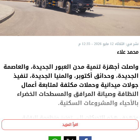
نشر في: الثلاثاء 12 مايو 2026 - 12:35 م
محمد علاء
واصلت أجهزة تنمية مدن العبور الجديدة، والعاصمة
الجديدة، وحدائق أكتوبر، والمنيا الجديدة، تنفيذ
جولات ميدانية وحملات مكثفة لمتابعة أعمال
النظافة وصيانة المرافق والمسطحات الخضراء
بالأحياء والمشروعات السكنية.
وتهدف هذه التحركات إلى تعزيز منظومة الرقابة
اقرأ المزيد
والانضباط داخل المدن الجديدة، والارتقاء بمستوى
الخدمات المقدمة للمواطنين، بما يسهم في تحسين