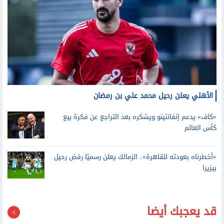
الأهلي يعلن رحيل محمد علي بن رمضان
«كاف» يدعم إنفانتينو ويشكره بعد التراجع عن فكرة بيع
كأس العالم
«أخطرناه بعودته للقاهرة».. الزمالك يعلن رسميًا رفض رحيل
بيزيرا
قد يعجبك أيضا