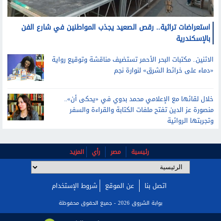
استعراضات تراثية.. رقص الصعيد يجذب المواطنين في شارع الفن
بالإسكندرية
الاثنين.. مكتبات البحر الأحمر تستضيف مناقشة وتوقيع رواية
«دماء على خرائط الشرق» لنوارة نجم
خلال لقائها مع الإعلامي محمد بدوي في «يحكى أن»..
منصورة عز الدين تفتح ملفات الكتابة والقراءة والسفر
وتجربتها الروائية
رئيسية
مصر
رأي
المزيد
اتصل بنا
عن الموقع
شروط الإستخدام
بوابة الشروق 2026 - جميع الحقوق محفوظة