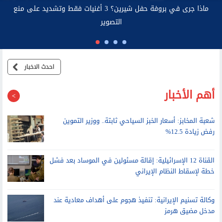
ل قانونيًا عن استخدامه
ماذا جرى في بر
التصوير
احدث الاخبار
أهم الأخبار
شعبة المخابز: أسعار الخبز السياحي ثابتة.. ووزير التموين
رفض زيادة 12.5%
القناة 12 الإسرائيلية: إقالة مسئولين في الموساد بعد فشل
خطة لإسقاط النظام الإيراني
وكالة تسنيم الإيرانية: تنفيذ هجوم على أهداف معادية عند
مدخل مضيق هرمز