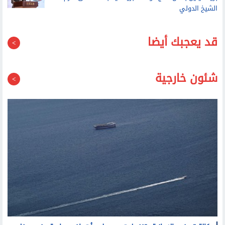
الشيخ الدولي
قد يعجبك أيضا
شئون خارجية