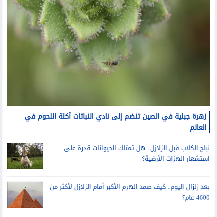
زهرة جبلية في الصين تنضم إلى نادي النباتات آكلة اللحوم في
العالم
نباح الكلاب قبل الزلازل.. هل تمتلك الحيوانات قدرة على
استشعار الهزات الأرضية؟
بعد زلزال اليوم.. كيف صمد الهرم الأكبر أمام الزلازل لأكثر من
4600 عام؟