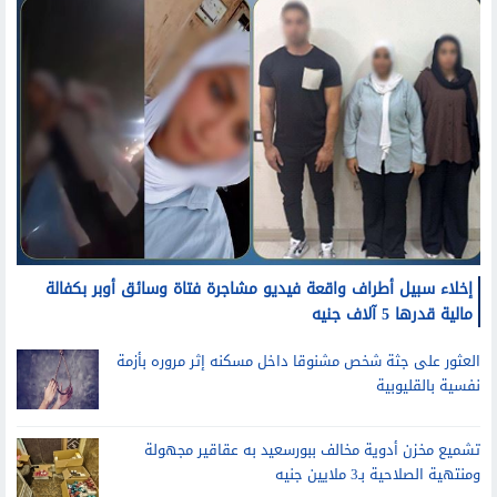
إخلاء سبيل أطراف واقعة فيديو مشاجرة فتاة وسائق أوبر بكفالة
مالية قدرها 5 آلاف جنيه
العثور على جثة شخص مشنوقا داخل مسكنه إثر مروره بأزمة
نفسية بالقليوبية
تشميع مخزن أدوية مخالف ببورسعيد به عقاقير مجهولة
ومنتهية الصلاحية بـ3 ملايين جنيه