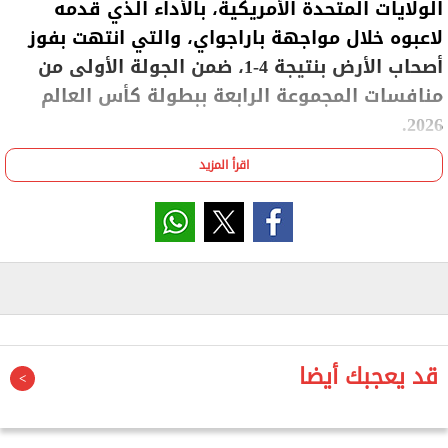
الولايات المتحدة الأمريكية، بالأداء الذي قدمه
لاعبوه خلال مواجهة باراجواي، والتي انتهت بفوز
أصحاب الأرض بنتيجة 4-1، ضمن الجولة الأولى من
منافسات المجموعة الرابعة ببطولة كأس العالم
2026.
اقرأ المزيد
واستهل المنتخب الأمريكي مشواره في البطولة بانتصار
كبير منحه صدارة المجموعة مؤقتًا، ليبعث برسالة قوية
إلى منافسيه في المجموعة التي تضم أيضًا تركيا
وأستراليا.
وقال بوتشيتينو عقب المباراة: "فخور باللاعبين والطاقم
الفني، الجميع يستحق النتيجة مع المستوى الذي ظهر
الفريق به".
قد يعجبك أيضا
وأضاف: "نحن نعرف أنها مجرد بداية ولا يعتبر الأمر أي
إنجاز، لكن الجميع يدرك أن المباراة الأولى صعبة ونعلم