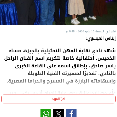
نشر في: الجمعة 15 مايو 2026 - 8:48 ص
إيناس العيسوي:
شهد نادي نقابة المهن التمثيلية بالجيزة، مساء
الخميس، احتفالية خاصة لتكريم اسم الفنان الراحل
ياسر صادق، بإطلاق اسمه على القاعة الكبرى
بالنادي، تقديرًا لمسيرته الفنية الطويلة
وإسهاماته البارزة في المسرح والدراما المصرية.
وأُقيمت الاحتفالية تحت رعاية الفنان أشرف زكي، نقيب
اقرأ المزيد
المهن التمثيلية، الذي حرص على التواجد في هذه الليلة
الاستثنائية التي حملت الكثير من المعاني الإنسانية
والفنية، تأكيدًا على قيمة الفنان الراحل وما قدمه للحركة