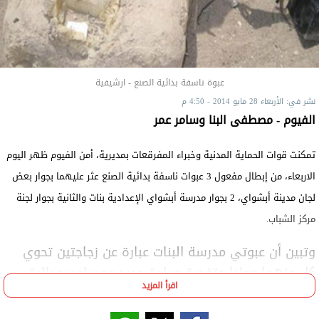
عبوة ناسفة بدائية الصنع - ارشيفية
نشر في: الأربعاء 28 مايو 2014 - 4:50 م
الفيوم - مصطفى البنا وسامر عمر
تمكنت قوات الحماية المدنية وخبراء المفرقعات بمديرية، أمن الفيوم ظهر اليوم
الاربعاء، من إبطال مفعول 3 عبوات ناسفة بدائية الصنع عثر عليهما بجوار بعض
لجان مدينة أبشواي، 2 بجوار مدرسة أبشواي الإعدادية بنات والثانية بجوار لجنة
مركز الشباب.
وتبين أن عبوتي مدرسة البنات عبارة عن زجاجتين تحوي
كل منهما موادا متفجرة وبرادة حديد ومسامير ودائرة
اقرأ المزيد
مغلقة، بينما كانت العبوة الثالثة عبارة عن أسطوانة
بوتاجاز صغيرة الحجم موصلة بدائرة تفجير وتليفون