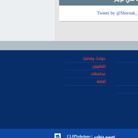
Tweets by @Shorouk
حوادث وقضايا
تليفزيون
محافظات
ثقافة
تصميم وتطوير | CLIPSolutions