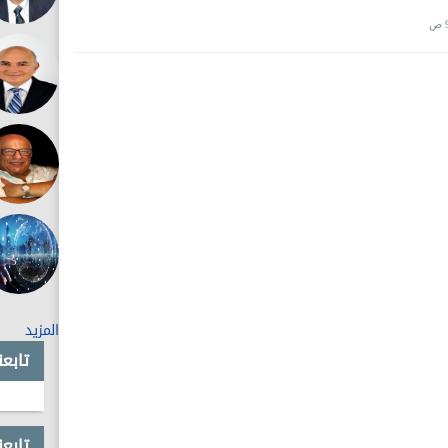
رست» مائة مرة فى مائة فترة تاريخية، لكنها لا زالت قادرة
غثيان فى كل مرة:
المزيد
تابع
تابعن