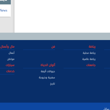
_News
رياضة
فن
مال وأعمال
رياضة محلية
أعمال
رياضة عالمية
مواطن
جامعات
ألوان الحياة
سيارات
خدمات
حيوانات أليفة
سفرية وخروجة
تاريخ
رسائل