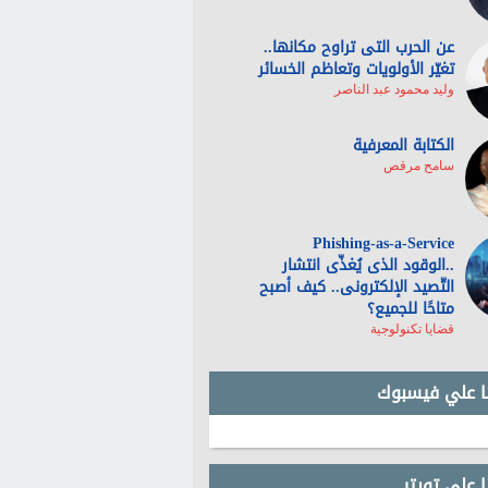
عن الحرب التى تراوح مكانها..
تغيّر الأولويات وتعاظم الخسائر
وليد محمود عبد الناصر
الكتابة المعرفية
سامح مرقص
Phishing-as-a-Service
..الوقود الذى يُغذّى انتشار
التّصيد الإلكترونى.. كيف أصبح
متاحًا للجميع؟
قضايا تكنولوجية
نا علي فيسبوك
ا علي تويتر