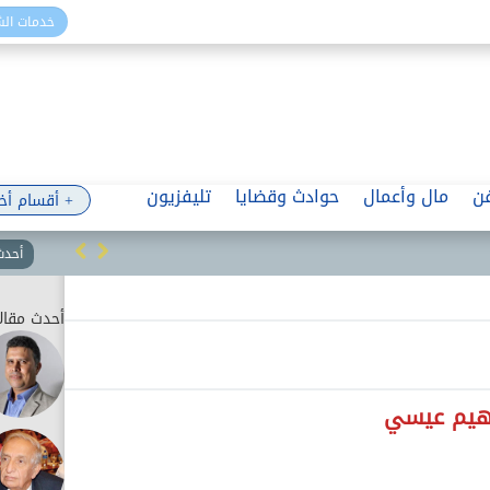
خدمات ال
ن
مال وأعمال
حوادث وقضايا
تليفزيون
+ أقسام أخ
أحدث 
أحدث مقال
راهيم عيسي