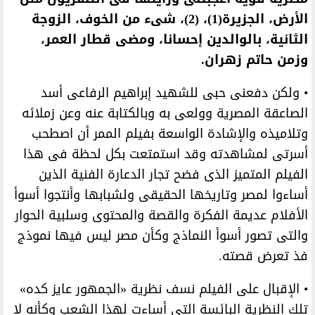
الأرض، الجزيرة(1)، (2)، شىء من الخوف، الزوجة
الثانية، بالوالدين إحسانا، ومضى قطار العمر،
وزمن حاتم زهران.
• ولكن دفعنى حبى للشهيد إبراهيم الرفاعى أسد
الصاعقة المصرية وولعى به وبالكتابة عنه وعن زملائه
وتلاميذه والإشادة الواسعة بفيلم الممر أن اصطحب
أسرتى لمشاهدته وقد استمتعت بكل لحظة فى هذا
الفيلم المتميز الذى فضح تجار الدعارة الفنية الذين
أساءوا لمصر وتاريخها الحقيقى ولشبابها وأنتجوا أسوأ
الأفلام عديمة الفكرة والقصة والمحتوى وسلبية الحوار
والتى تصور أسوأ النماذج وكأن مصر ليس فيها نموذج
فذ تعرض قصته.
• الإقبال على الفيلم نسف نظرية «الجمهور عايز كده»
تلك النظرية البائسة التى أساءت لهذا الشعب وكأنه لا