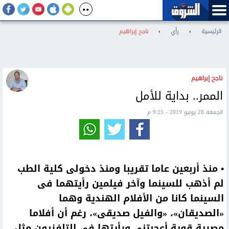
الرئيسية
›
رأي
›
ناجح إبراهيم
ناجح إبراهيم
الممر.. بداية للأمل
الجمعة 28 يونيو 2019 - 9:25 م
• منذ أربعين عاما تقريبا ومنذ دخولى كلية الطب
لم أذهب للسينما وآخر فيلمين رأيتهما فى
السينما كانا من الأفلام الهندية وهما
«الصديقان»، «والفيل صديقى»، رغم أن أفلاما
مصرية قوية أعجبتنى ورأيتها فى التلفزيون مثل