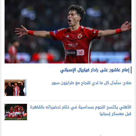
إمام عاشور على رادار فياريال الإسباني
صلاح: سأبذل كل ما لدي للنجاح مع طرابزون سبور
الأهلي يكتسح النجوم بسداسية في ختام تحضيراته بالقاهرة
قبل معسكر إسبانيا