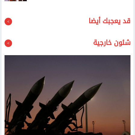
قد يعجبك أيضا
شئون خارجية