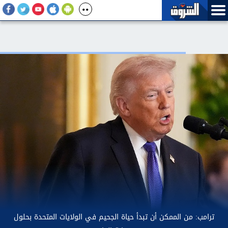
ترامب: نتحدث مع الإيرانيين وأفضّل التوصل إلى اتفاق لأنني لا أريد قتل