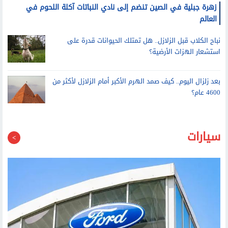
زهرة جبلية في الصين تنضم إلى نادي النباتات آكلة اللحوم في
العالم
نباح الكلاب قبل الزلازل.. هل تمتلك الحيوانات قدرة على
استشعار الهزات الأرضية؟
بعد زلزال اليوم.. كيف صمد الهرم الأكبر أمام الزلازل لأكثر من
4600 عام؟
سيارات