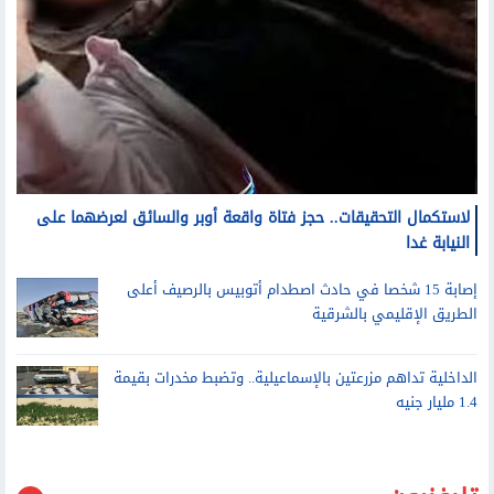
لاستكمال التحقيقات.. حجز فتاة واقعة أوبر والسائق لعرضهما على
النيابة غدا
إصابة 15 شخصا في حادث اصطدام أتوبيس بالرصيف أعلى
الطريق الإقليمي بالشرقية
الداخلية تداهم مزرعتين بالإسماعيلية.. وتضبط مخدرات بقيمة
1.4 مليار جنيه