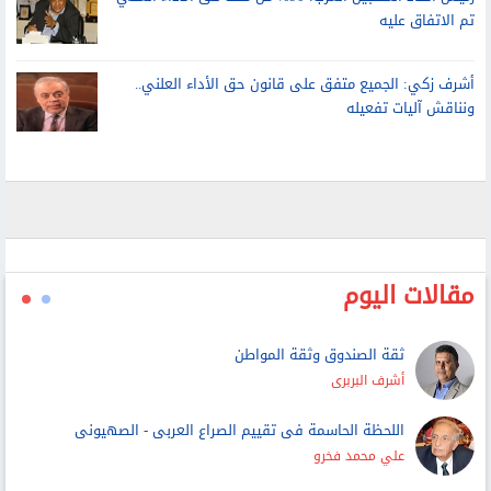
رئيس اتحاد المنتجين العرب: 90% من ملف حق الأداء العلني
تم الاتفاق عليه
أشرف زكي: الجميع متفق على قانون حق الأداء العلني..
ونناقش آليات تفعيله
مقالات اليوم
ثقة الصندوق وثقة المواطن
أشرف البربرى
اللحظة الحاسمة فى تقييم الصراع العربى - الصهيونى
علي محمد فخرو