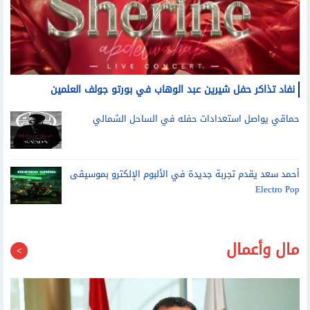
نفاد تذاكر حفل شيرين عبد الوهاب في بورتو جولف العلمين
حماقي يواصل استعدادات حفله في الساحل الشمالي
أحمد سعد يقدم تجربة جديدة في الألبوم الإلكترو بموسيقى
Electro Pop
مال وأعمال