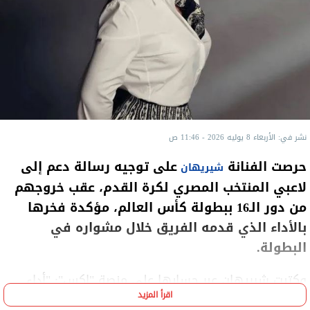
نشر في: الأربعاء 8 يوليه 2026 - 11:46 ص
حرصت الفنانة
على توجيه رسالة دعم إلى
شيريهان
لاعبي المنتخب المصري لكرة القدم، عقب خروجهم
من دور الـ16 ببطولة كأس العالم، مؤكدة فخرها
بالأداء الذي قدمه الفريق خلال مشواره في
البطولة.
وكتبت شيريهان عبر حسابها على منصة "إكس": "أداء
اقرأ المزيد
مشرف، بمهنية واحترافية وخلق وأخلاق واحترام.. لعبتم