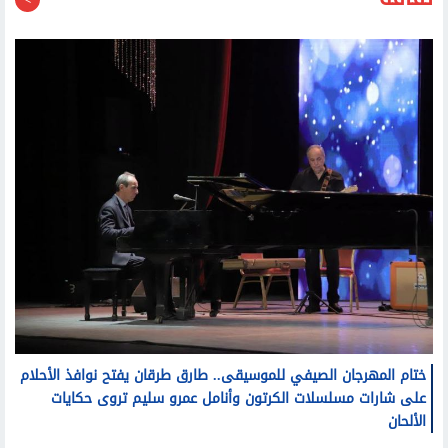
ختام المهرجان الصيفي للموسيقى.. طارق طرقان يفتح نوافذ الأحلام
على شارات مسلسلات الكرتون وأنامل عمرو سليم تروى حكايات
الألحان