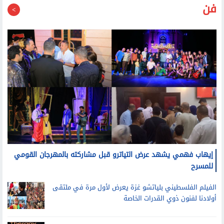
فن
إيهاب فهمي يشهد عرض التياترو قبل مشاركته بالمهرجان القومي
للمسرح
الفيلم الفلسطيني بلياتشو غزة يعرض لأول مرة في ملتقى
أولادنا لفنون ذوي القدرات الخاصة