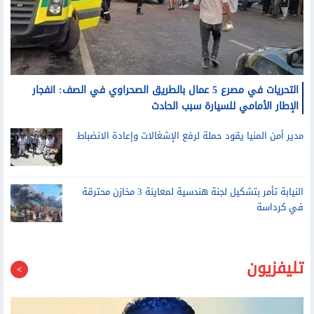
التحريات في مصرع 5 عمال بالطريق الصحراوي في الصف: انفجار
الإطار الأمامي للسيارة سبب الحادث
مدير أمن المنيا يقود حملة لرفع الإشغالات وإعادة الانضباط
النيابة تأمر بتشكيل لجنة هندسية لمعاينة 3 مخازن محترقة
في كرداسة
تليفزيون