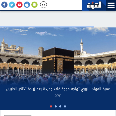
عمرة المولد
أسعار الذهب محليا.. وعيار 21 يسجل 6030 جنيها