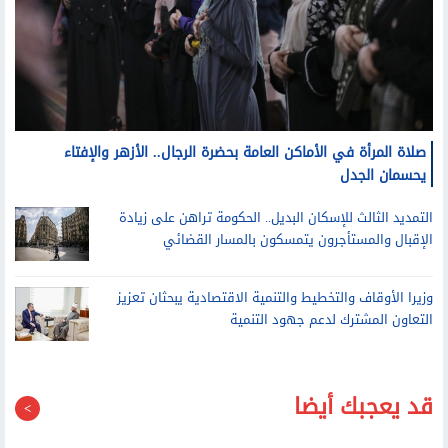
صلاة المرأة في الأماكن العامة بحضرة الرجال.. الأزهر والإفتاء
يحسمان الجدل
التمديد الثالث للإسكان البديل.. الحكومة تراهن على زيادة
الإقبال والمستأجرون يتمسكون بالمسار القضائي
وزيرا الأوقاف والتخطيط والتنمية الاقتصادية يبحثان تعزيز
التعاون المشترك لدعم جهود التنمية
قد يعجبك أيضا