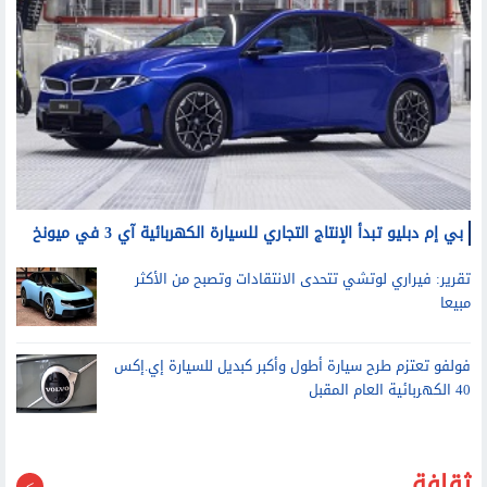
بي إم دبليو تبدأ الإنتاج التجاري للسيارة الكهربائية آي 3 في ميونخ
تقرير: فيراري لوتشي تتحدى الانتقادات وتصبح من الأكثر
مبيعا
فولفو تعتزم طرح سيارة أطول وأكبر كبديل للسيارة إي.إكس
40 الكهربائية العام المقبل
ثقافة