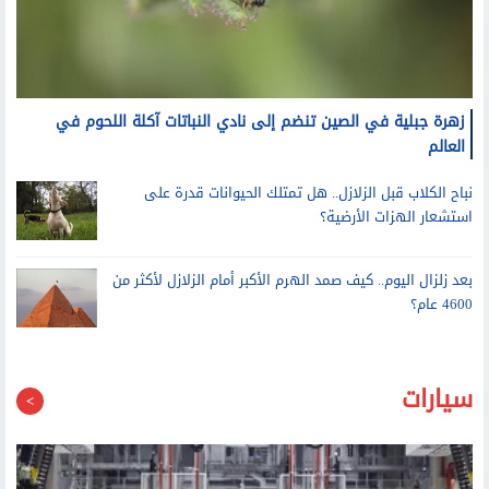
زهرة جبلية في الصين تنضم إلى نادي النباتات آكلة اللحوم في
العالم
نباح الكلاب قبل الزلازل.. هل تمتلك الحيوانات قدرة على
استشعار الهزات الأرضية؟
بعد زلزال اليوم.. كيف صمد الهرم الأكبر أمام الزلازل لأكثر من
4600 عام؟
سيارات