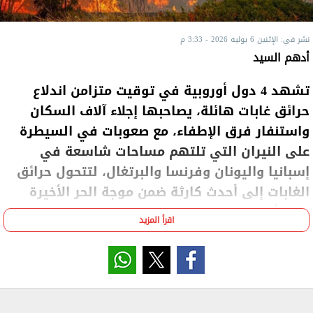
نشر في: الإثنين 6 يوليه 2026 - 3:33 م
أدهم السيد
تشهد 4 دول أوروبية في توقيت متزامن اندلاع
حرائق غابات هائلة، يصاحبها إجلاء آلاف السكان
واستنفار فرق الإطفاء، مع صعوبات في السيطرة
على النيران التي تلتهم مساحات شاسعة في
إسبانيا واليونان وفرنسا والبرتغال، لتتحول حرائق
الغابات إلى أحدث كارثة ضمن موجة الحر الأخيرة
التي أودت بحياة المئات.
اقرأ المزيد
وتستعرض "الشروق" أبرز المعلومات حول خسائر الموجة
الحارة وعلاقتها بانتشار حرائق الغابات في أوروبا، وفقًا
لما ورد في: مجلة نيتشر، جامعة الأمم المتحدة، الموقع
الرسمي لحرائق الغابات في كندا، وقناة سي إن إن.