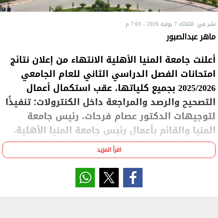
نشر في: الثلاثاء 7 يوليه 2026 - 7:03 م
ماهر عبدالصبور
أعلنت جامعة المنيا الأهلية الانتهاء من إعلان نتائج
امتحانات الفصل الدراسي الثاني للعام الجامعي
2025/2026 بجميع كلياتها، عقب استكمال أعمال
التصحيح والرصد والمراجعة داخل الكنترولات؛ تنفيذًا
لتوجيهات الدكتور عصام فرحات، رئيس جامعة
المنيا والقائم بأعمال رئيس جامعة المنيا الأهلية،
بسرعة إنجاز الأعمال مع الالتزام بالدقة والشفافية.
اقرأ المزيد
وأكد "فرحات"، أن إعلان النتائج في هذا التوقيت يعكس
نجاح منظومة العمل المؤسسي بالجامعة، القائمة على
التخطيط المسبق والتنسيق بين القطاعات المختلفة، بما
يضمن سرعة الإنجاز دون الإخلال بمعايير الجودة.