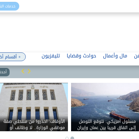
خدمات ال
ن
مال وأعمال
حوادث وقضايا
تليفزيون
+ أقسام أخ
أحدث 
مسئول أمريكي: نتوقع التوصل
الأوقاف: احذروا من منتحلي صفة
إلى اتفاق قريبا بين عمان وإيران
موظفي الوزارة.. لا وظائف أو
حول مضيق هرمز
تعيينات مقابل أموال