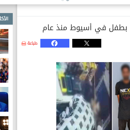
الأكث
بطفل في أسيوط منذ عام
طباعة