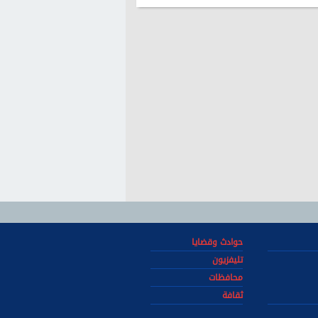
حوادث وقضايا
تليفزيون
محافظات
ثقافة