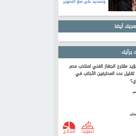
وتشديد على منع التصوير
عجبك أيضا
 برأيك
يد مقترح الجهاز الفني لمنتخب مصر
تقليل عدد المحترفين الأجانب في
ي؟
م
ايد
تصويت
النتـائـج