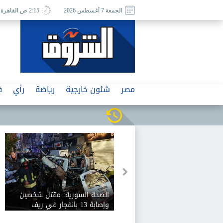
الجمعة 7 أغسطس 2026
2:15 ص القاهرة
مصر
شئون خارجية
رياضة
رأي
ف
ان الإيراني يدرس منع سفن
الصحة السورية: مقتل شخصين
 وإسرائيل من دخول مضيق
وإصابة 13 بانفجار في ريف
دمشق