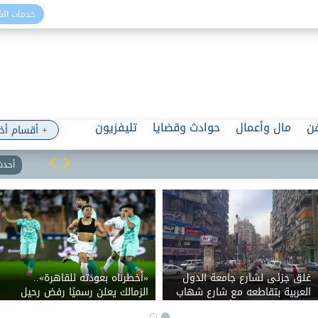
خدمات ال
ن
مال وأعمال
حوادث وقضايا
تليفزيون
+ أقسام أخ
أحدث 
غلق جزئى لشارع جامعة الدول
«أخطرناه بعودته للقاهرة»..
العربية بتقاطعه مع شارع شهاب
الزمالك يعلن رسميًا رفض رحيل
بالاتجاهين لمدة ٣ أيام لتوصيل
بيزيرا