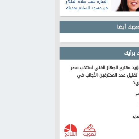
الجنازة عقب صلاة الظهر
من مسجد السلام بمدينة
نصر
عجبك أيضا
 برأيك
يد مقترح الجهاز الفني لمنتخب مصر
تقليل عدد المحترفين الأجانب في
ي؟
م
ايد
تصويت
النتـائـج