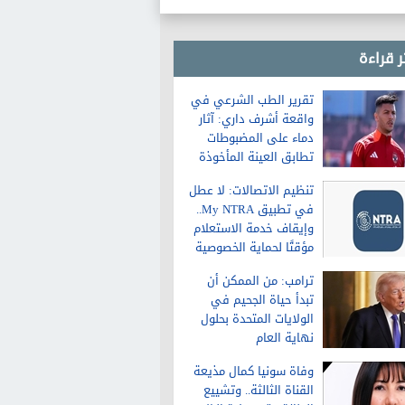
غدا 36 درجة
ر قراءة
تقرير الطب الشرعي في
واقعة أشرف داري: آثار
دماء على المضبوطات
تطابق العينة المأخوذة
من الشاكية
تنظيم الاتصالات: لا عطل
في تطبيق My NTRA..
وإيقاف خدمة الاستعلام
مؤقتًا لحماية الخصوصية
ترامب: من الممكن أن
تبدأ حياة الجحيم في
الولايات المتحدة بحلول
نهاية العام
وفاة سونيا كمال مذيعة
القناة الثالثة.. وتشييع