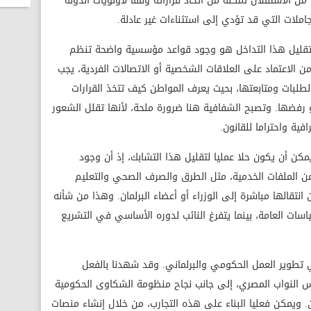
ن الاستقلال تمكنه من اتخاذ قراراته وفقا لأولويات الدولة
ملات التي قد تؤدي إلى استثناءات غير عادلة.
تقليل هذا التداخل هو وجود قواعد مؤسسية واضحة تنظم
من الاعتماد على العلاقات الشخصية أو الاتصالات الفردية، يجب
طلبات ومتابعتها، بحيث يعرف المواطن كيف تتخذ القرارات
فضها. وتصبح الشفافية هنا ضرورة ملحة، لأنها تقلل الشعور
افية واحتراما للقانون.
مكن أن يكون حلا عمليا لتقليل هذا التشابك، إذ أن وجود
ن الملفات الخدمية، مثل الطرق والصرف الصحي والتعليم
نتقالها مباشرة إلى الوزراء أو أعضاء البرلمان. وهذا من شأنه
اسات العامة، بينما يتفرغ النائب لدوره الأساسي في التشريع
تطوير العمل الحكومي والبرلماني. وقد شهدنا بالفعل
 النواب المصري، إلى جانب نجاح منظومة الشكاوى الحكومية
ويمكن فعليا البناء على هذه التجارب، من خلال إنشاء منصات