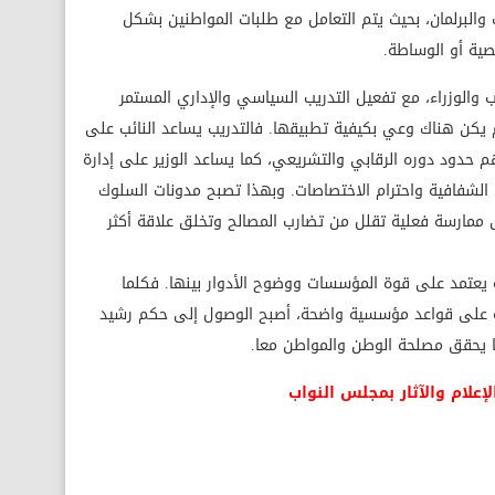
ت والبرلمان، بحيث يتم التعامل مع طلبات المواطنين بشكل
ة أو الوساطة.
والوزراء، مع تفعيل التدريب السياسي والإداري المستمر
م يكن هناك وعي بكيفية تطبيقها. فالتدريب يساعد النائب على
 حدود دوره الرقابي والتشريعي، كما يساعد الوزير على إدارة
لشفافية واحترام الاختصاصات. وبهذا تصبح مدونات السلوك
 ممارسة فعلية تقلل من تضارب المصالح وتخلق علاقة أكثر
ة يعتمد على قوة المؤسسات ووضوح الأدوار بينها. فكلما
ئمة على قواعد مؤسسية واضحة، أصبح الوصول إلى حكم رشيد
بما يحقق مصلحة الوطن والمواطن معا.
لإعلام والآثار بمجلس النواب