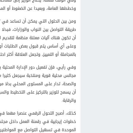
وفي الوقت نفسه، يحتاج الوزير إلى مساحة م
وخططها العامة، وبعيدا عن الضغوط أو المجا
ومن بين الحلول التي يمكن أن تساعد في 
طريقة التواصل بين النواب والوزارات، فبدلا 
أن تكون هناك آليات معلنة منظمة لتقديم ال
وعلى أي أساس يتم قبول بعض الطلبات أو ر
بالمجاملة أو التمييز، وتجعل العلاقة أكثر احتر
وفي رأيي، فإن تفعيل دور الإدارة المحلية ي
مجالس محلية قوية ومنتخبة سيجعل كثيرا م
والصحة، تدار على المستوى المحلي بدلا من ا
أن يسمح للوزير بالتركيز على التخطيط والسي
والرقابة.
كذلك، أصبح التحول الرقمي عنصرا مهما في 
خطوات إيجابية في رقمنة العمل داخل مجلس
الموحدة في تسهيل التواصل مع المواطنين. 