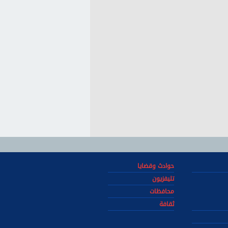
حوادث وقضايا
تليفزيون
محافظات
ثقافة