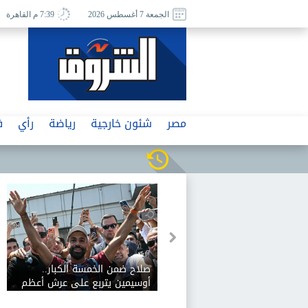
الجمعة 7 أغسطس 2026
7:39 م القاهرة
مصر
شئون خارجية
رياضة
رأي
ف
أين تحفظ أدويتك في الصيف؟..
صلاح ضمن الخمسة الكبار.
أماكن يجب تجنبها
أوسيمين يتربع على عرش
صفقات الدوري التركي