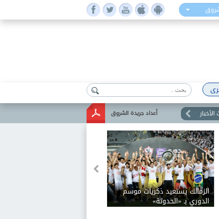
شروق
رى
الأخبار
أعداد جريدة الشروق
خر موعد
الزمالك يستعيد ذكريات موسم
لأولى
الدوري بـ «الحدوتة»
ة التسجيل