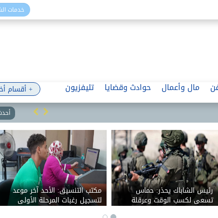
خدمات ال
ن
مال وأعمال
حوادث وقضايا
تليفزيون
+ أقسام أخ
أحدث 
.
رئيس الشاباك يحذر: حماس
مكتب التنسيق: الأحد آ
 أعظم
تسعى لكسب الوقت وعرقلة
لتسجيل رغبات المرحلة ا
التحركات الإسرائيلية
إلكترونيا.. ولا مد لفتر