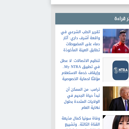
ر قراءة
تقرير الطب الشرعي في
واقعة أشرف داري: آثار
دماء على المضبوطات
تطابق العينة المأخوذة
من الشاكية
تنظيم الاتصالات: لا عطل
في تطبيق My NTRA..
وإيقاف خدمة الاستعلام
مؤقتًا لحماية الخصوصية
ترامب: من الممكن أن
تبدأ حياة الجحيم في
الولايات المتحدة بحلول
نهاية العام
وفاة سونيا كمال مذيعة
القناة الثالثة.. وتشييع