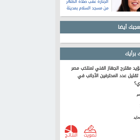
الجنازة عقب صلاة الظهر
من مسجد السلام بمدينة
نصر
عجبك أيضا
 برأيك
يد مقترح الجهاز الفني لمنتخب مصر
تقليل عدد المحترفين الأجانب في
ي؟
م
ايد
تصويت
النتـائـج