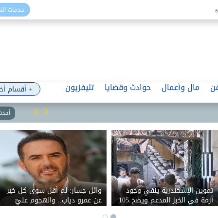
خدمات ال
ن
مال وأعمال
حوادث وقضايا
تليفزيون
+ أقسام أخ
أحدث 
تموين الإسكندرية ينفي وجود
وائل جسار: لم أقل سوى كل خير
أزمة في الخبز المدعم ويضخ 105
عن عمرو دياب.. والهجوم عليّ
آلاف رغيف إضافي
بسبب اجتزاء تصريحاتي