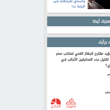
والسائق لعرضهما على
النيابة غدا
عجبك أيضا
 برأيك
يد مقترح الجهاز الفني لمنتخب مصر
تقليل عدد المحترفين الأجانب في
ي؟
م
ايد
تصويت
النتـائـج