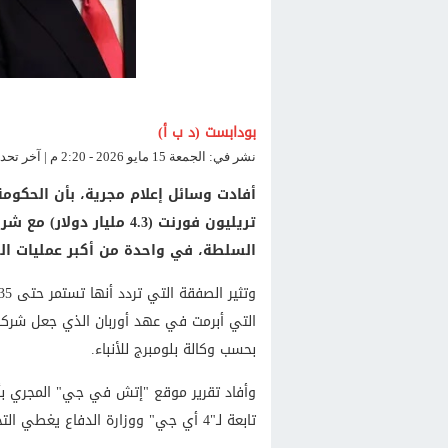
بودابست (د ب أ)
نشر في: الجمعة 15 مايو 2026 - 2:20 م | آخر تحديث: الجمعة 15 مايو 2026 - 2:21 م
السلطة، في واحدة من أكبر عمليات الشر
بحسب وكالة بلومبرج للأنباء.
وأفاد تقرير موقع "إتش في جي" المجري ب
تابعة لـ"4 أي جي" ووزارة الدفاع يغطي التحديث الرقمي للقيادة العسكرية المجرية.