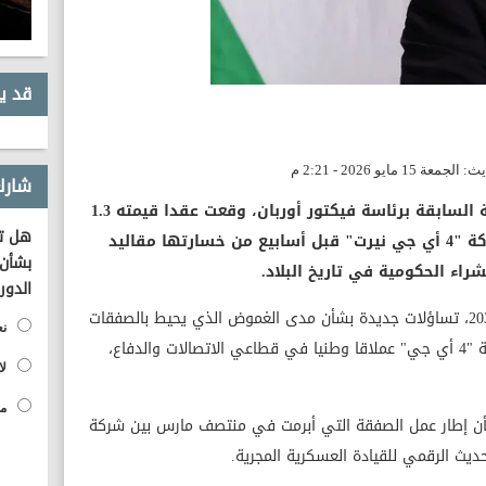
قد ي
شارك
أفادت وسائل إعلام مجرية، بأن الحكومة السابقة برئاسة فيكتور أوربان، وقعت عقدا قيمته 1.3
هل تؤ
تريليون فورنت (4.3 مليار دولار) مع شركة "4 أي جي نيرت" قبل أسابيع من خسارتها مقاليد
بشأن 
اء الحكومية في تاريخ البلاد.
الدور
وتثير الصفقة التي تردد أنها تستمر حتى 2035، تساؤلات جديدة بشأن مدى الغموض الذي يحيط بالصفقات
نع
التي أبرمت في عهد أوربان الذي جعل شركة "4 أي جي" عملاقا وطنيا في قطاعي الاتصالات والدفاع،
لا
مح
أن إطار عمل الصفقة التي أبرمت في منتصف مارس بين شركة