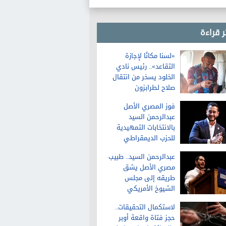
ر قراءة
«لسنا مكانًا لإجازة
التقاعد».. رئيس نادي
الخلود يسخر من انتقال
صلاح لطرابزون
فوز المصري الأصل
عبدالرحمن السيد
بالانتخابات التمهيدية
للحزب الديمقراطي
لمجلس الشيوخ في
عبدالرحمن السيد.. طبيب
ميشيجان
مصري الأصل يشق
طريقه إلى مجلس
الشيوخ الأمريكي
لاستكمال التحقيقات..
حجز فتاة واقعة أوبر