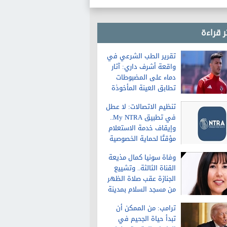
ر قراءة
تقرير الطب الشرعي في
واقعة أشرف داري: آثار
دماء على المضبوطات
تطابق العينة المأخوذة
من الشاكية
تنظيم الاتصالات: لا عطل
في تطبيق My NTRA..
وإيقاف خدمة الاستعلام
مؤقتًا لحماية الخصوصية
وفاة سونيا كمال مذيعة
القناة الثالثة.. وتشييع
الجنازة عقب صلاة الظهر
من مسجد السلام بمدينة
نصر
ترامب: من الممكن أن
تبدأ حياة الجحيم في