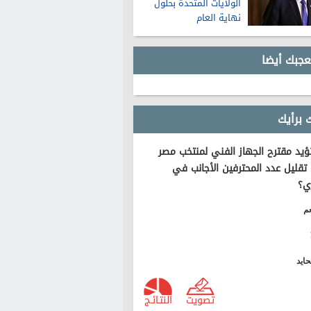
الولايات المتحدة بحلول
نهاية العام
عجبك أيضا
 برأيك
يد مقترح الجهاز الفني لمنتخب مصر
تقليل عدد المحترفين الأجانب في
ي؟
م
ايد
تصويت
النتـائـج