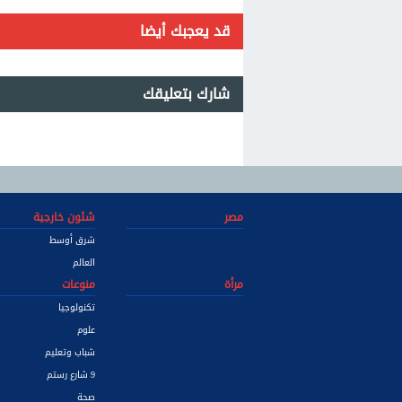
قد يعجبك أيضا
شارك بتعليقك
مصر
شئون خارجية
شرق أوسط
العالم
مرأة
منوعات
تكنولوجيا
علوم
شباب وتعليم
9 شارع رستم
صحة