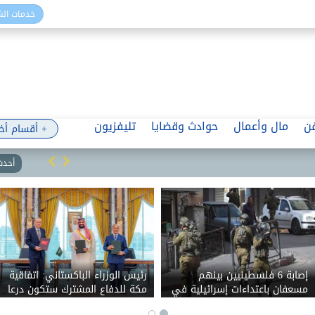
خدمات ال
ن
مال وأعمال
حوادث وقضايا
تليفزيون
+ أقسام أخ
أحدث 
إصابة 6 فلسطينيين بينهم
رئيس الوزراء الباكستاني: اتفاقية
مسعفان باعتداءات إسرائيلية في
مكة للدفاع المشترك ستكون درعا
نابلس وبيت لحم
للسلام