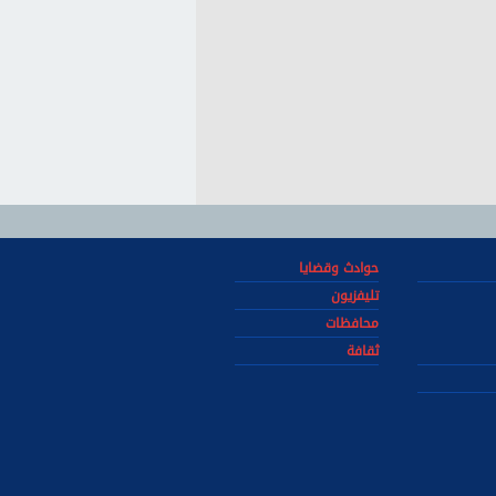
حوادث وقضايا
تليفزيون
محافظات
ثقافة