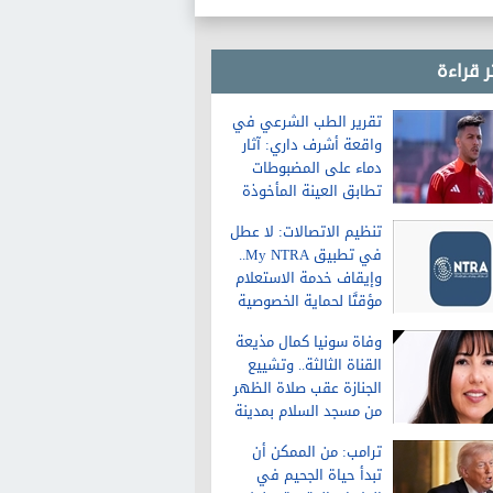
ر قراءة
تقرير الطب الشرعي في
واقعة أشرف داري: آثار
دماء على المضبوطات
تطابق العينة المأخوذة
من الشاكية
تنظيم الاتصالات: لا عطل
في تطبيق My NTRA..
وإيقاف خدمة الاستعلام
مؤقتًا لحماية الخصوصية
وفاة سونيا كمال مذيعة
القناة الثالثة.. وتشييع
الجنازة عقب صلاة الظهر
من مسجد السلام بمدينة
نصر
ترامب: من الممكن أن
تبدأ حياة الجحيم في