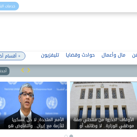
خدمات ال
ن
مال وأعمال
حوادث وقضايا
تليفزيون
+ أقسام أخ
أحدث 
الأوقاف: احذروا من منتحلي صفة
الأمم المتحدة: لا حل عسكريا
موظفي الوزارة.. لا وظائف أو
للأزمة مع إيران.. والتفاوض هو
تعيينات مقابل أموال
السبيل الوحيد