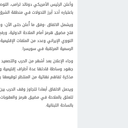
وأعلن الرئيس الأمريكي دونالد ترامب، التو
باعتباره أحد أبرز التحولات في منطقة الشرق
ويشمل الاتفاق -وفق ما أُعلن حتى الآن- وق
فتح مضيق هرمز أمام الملاحة الدولية، ورفع 
النووي الإيراني وعدد من الملفات الإقليم
الرسمية المرتقبة في سويسرا.
وجاء الإعلان بعد أشهر من الحرب والتصعيد 
جهود وساطة قادتها عدة أطراف إقليمية ود
مذكرة تفاهم نهائية من المنتظر توقيعها رسميا في
ويحمل الاتفاق أبعادا تتجاوز وقف الحرب ب
تتعلق بالملاحة في مضيق هرمز والعقوبات ال
بالساحة اللبنانية.