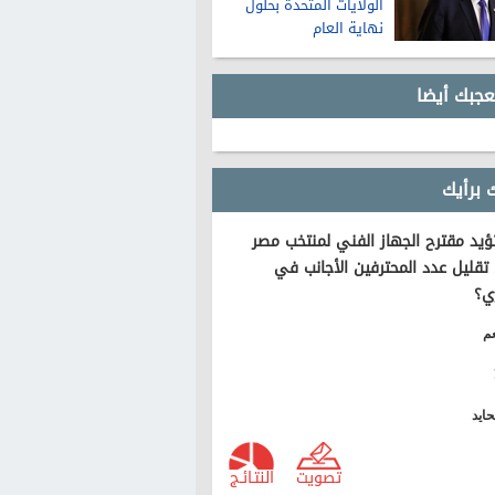
الولايات المتحدة بحلول
نهاية العام
عجبك أيضا
 برأيك
يد مقترح الجهاز الفني لمنتخب مصر
تقليل عدد المحترفين الأجانب في
ي؟
م
ايد
تصويت
النتـائـج