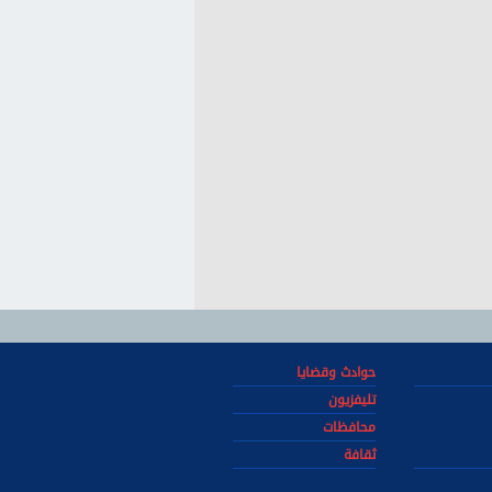
حوادث وقضايا
تليفزيون
محافظات
ثقافة