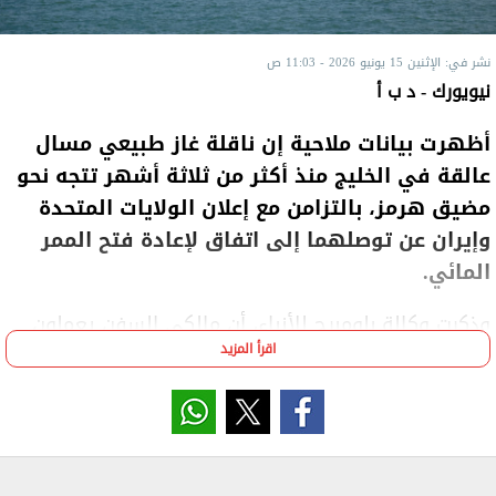
نشر في: الإثنين 15 يونيو 2026 - 11:03 ص
نيويورك - د ب أ
أظهرت بيانات ملاحية إن ناقلة غاز طبيعي مسال
عالقة في الخليج منذ أكثر من ثلاثة أشهر تتجه نحو
مضيق هرمز، بالتزامن مع إعلان الولايات المتحدة
وإيران عن توصلهما إلى اتفاق لإعادة فتح الممر
المائي.
وذكرت وكالة بلومبرج للأنباء، أن مالكي السفن يعملون
اقرأ المزيد
على استيعاب الأخبار ومحاولة فهم تفاصيل الاتفاق -
الذي قد لا يكون متاحا لعدة أيام - مما أدى إلى قلة
حركة الملاحة في الممر وحوله في الساعات الأولى من
صباح اليوم الاثنين، في حين تتجه الناقلة "ديشا" نحو
المضيق لاختبار الوضع فيه.