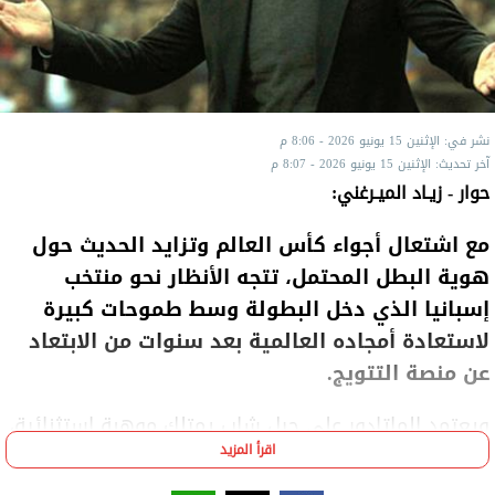
نشر في: الإثنين 15 يونيو 2026 - 8:06 م
آخر تحديث: الإثنين 15 يونيو 2026 - 8:07 م
حوار - زيـاد الميـرغني:
مع اشتعال أجواء كأس العالم وتزايد الحديث حول
هوية البطل المحتمل، تتجه الأنظار نحو منتخب
إسبانيا الذي دخل البطولة وسط طموحات كبيرة
لاستعادة أمجاده العالمية بعد سنوات من الابتعاد
عن منصة التتويج.
ويعتمد الماتادور على جيل شاب يمتلك موهبة استثنائية،
اقرأ المزيد
مدعومًا بعناصر الخبرة والجودة في مختلف الخطوط، وهو
ما جعل الكثير من الخبراء يضعونه ضمن أبرز المرشحين