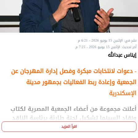
نشر في: الإثنين 15 يونيو 2026 - 6:21 م
آخر تحديث: الإثنين 15 يونيو 2026 - 7:25 م
إيناس عبدالله
- دعوات لانتخابات مبكرة وفصل إدارة المهرجان عن
الجمعية وإعادة ربط الفعاليات بجمهور مدينة
الإسكندرية
أعلنت مجموعة من أعضاء الجمعية المصرية لكتاب
ونقاد السينما تشكيل لجنة طارئة برئاسة الناقد
سمير شحاتة، الرئيس الشرفي للجمعية، بهدف
اقرأ المزيد
وضع تصور لإنقاذ مهرجان الإسكندرية السينمائي