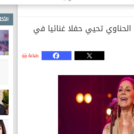
الأكث
 الحناوي تحيي حفلا غنائيا في
طباعة