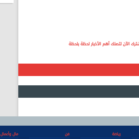
رياضة
فن
مال وأعمال