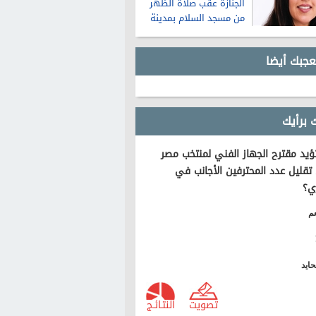
الجنازة عقب صلاة الظهر
من مسجد السلام بمدينة
نصر
عجبك أيضا
 برأيك
يد مقترح الجهاز الفني لمنتخب مصر
تقليل عدد المحترفين الأجانب في
ي؟
م
ايد
تصويت
النتـائـج