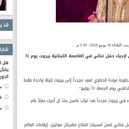
قد ي
شارك
تستعد المطربة السورية ميادة الحناوي لإحياء حفل غنائي في العاصمة اللبنانية بيروت يوم 31
هل تؤ
بشأن 
الدور
ورة ميادة الحناوي تعود مجدداً إلى بيروت لليلة واحدة فقط
يوم الجمعة 31 يوليو".
نع
لا
ء في بيروت مجدداً بعد غياب عامين منذ ان أحيت حفلاً عام
مح
ل غنائي ضمن أمسيات افتتاح مهرجان موازين- إيقاعات العالم