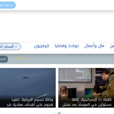
خدمات ال
ن
مال وأعمال
حوادث وقضايا
تليفزيون
+ أقسام أخ
أحدث 
القناة 12 الإسرائيلية: إقالة
وكالة تسنيم الإيرانية: تنفيذ
مسئولين في الموساد بعد فشل
هجوم على أهداف معادية عند
خطة لإسقاط النظام الإيراني
مدخل مضيق هرمز