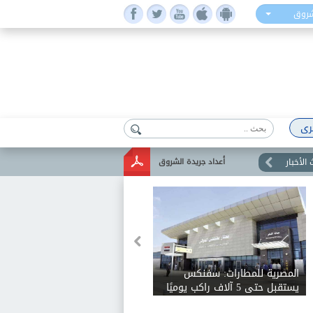
شروق
رى
الأخبار
أعداد جريدة الشروق
المصرية للمطارات: سفنكس
يستقبل حتى 5 آلاف راكب يوميًا
ويخدم 28 وجهة دولية