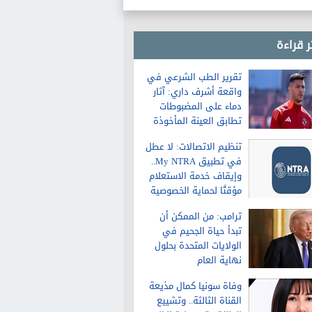
ر قراءة
تقرير الطب الشرعي في
واقعة أشرف داري: آثار
دماء على المضبوطات
تطابق العينة المأخوذة
من الشاكية
تنظيم الاتصالات: لا عطل
في تطبيق My NTRA..
وإيقاف خدمة الاستعلام
مؤقتًا لحماية الخصوصية
ترامب: من الممكن أن
تبدأ حياة الجحيم في
الولايات المتحدة بحلول
نهاية العام
وفاة سونيا كمال مذيعة
القناة الثالثة.. وتشييع