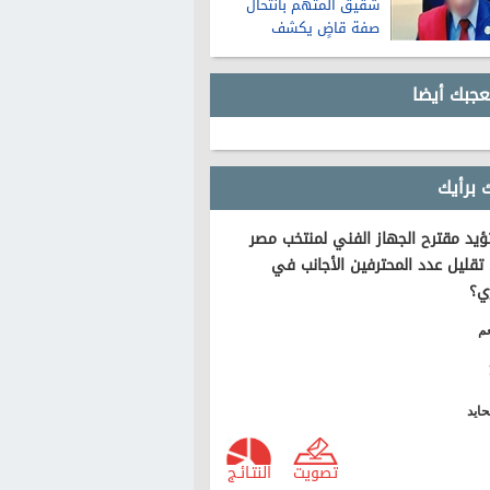
شقيق المتهم بانتحال
صفة قاضٍ يكشف
تفاصيل عن حياته قبل
الواقعة
عجبك أيضا
 برأيك
يد مقترح الجهاز الفني لمنتخب مصر
تقليل عدد المحترفين الأجانب في
ي؟
م
ايد
تصويت
النتـائـج