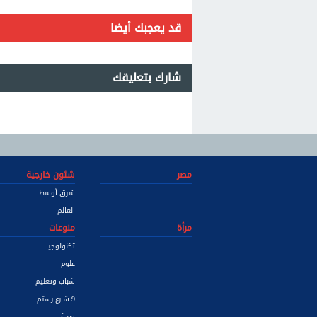
قد يعجبك أيضا
شارك بتعليقك
مصر
شئون خارجية
شرق أوسط
العالم
مرأة
منوعات
تكنولوجيا
علوم
شباب وتعليم
9 شارع رستم
صحة