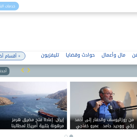
خدمات ال
ن
مال وأعمال
حوادث وقضايا
تليفزيون
+ أقسام أخ
أحدث 
من روزاليوسف والحفار إلى أحمد
إيران: إعادة فتح مضيق هرمز
زكي ووحيد حامد.. عمرو خفاجي
مرهونة بتلبية أمريكا لمطالبنا
يفتح أرشيف تجربته