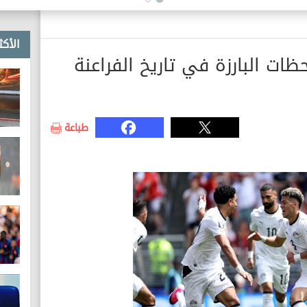
الأكث
.. سر اللحظات البارزة في تاريخ الفراعنة
طباعة