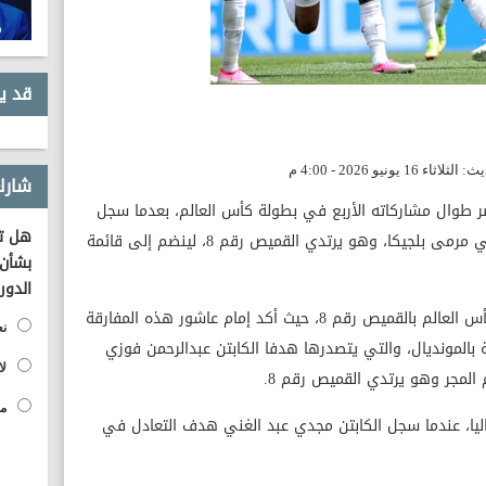
قد ي
شارك
ريخيًا لمنتخب مصر طوال مشاركاته الأربع في بطولة كأس العالم، بعدما سجل
هل تؤ
اللاعب إمام عاشور الهدف الأول للفراعنة في مرمى بلجيكا، وهو يرتدي القميص رقم 8، لينضم إلى قائمة
بشأن 
الدور
وارتبطت اللحظات التاريخية للمصريين في كأس العالم بالقميص رقم 8، حيث أكد إمام عاشور هذه المفارقة
نع
بالمونديال، والتي يتصدرها هدفا الكابتن عبدالرحمن فوزي
لا
مح
المفارقة حتى مونديال 1990 بإيطاليا، عندما سجل الكابتن مجدي عبد الغني هدف التعادل في