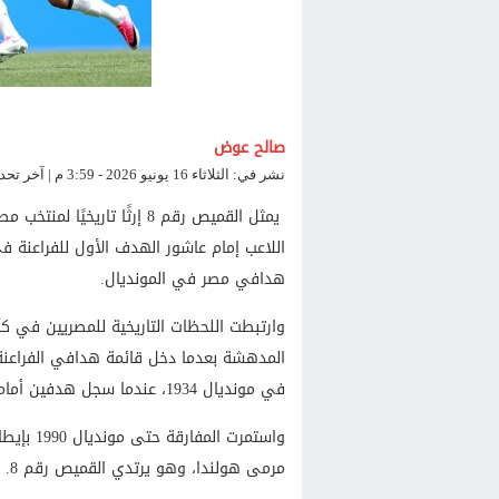
صالح عوض
نشر في: الثلاثاء 16 يونيو 2026 - 3:59 م | آخر تحديث: الثلاثاء 16 يونيو 2026 - 4:00 م
يمثل القميص رقم 8 إرثًا تا
هدافي مصر في المونديال.
المدهشة بعدما دخل قائمة هدافي الفراعنة 
في مونديال 1934، عندما سجل هدفين أمام المجر وهو يرتدي القميص رقم 8.
واستمرت 
مرمى هولندا، وهو يرتدي القميص رقم 8.