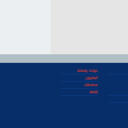
حوادث وقضايا
تليفزيون
محافظات
ثقافة