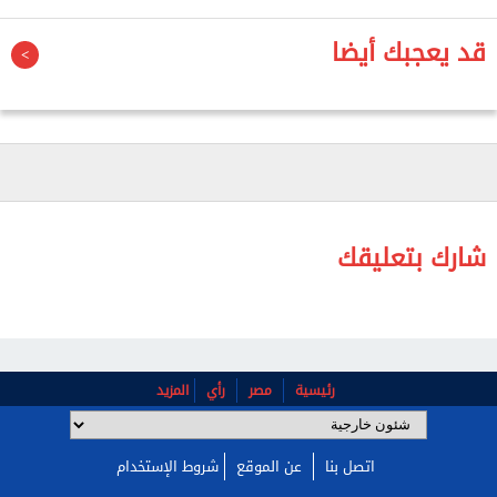
أخرى وإيقاع أفرادها بين قتيل وجريح، موضحة أن عناصرها
رصدوا هبوط الطيران المروحي للإخلاء.
قد يعجبك أيضا
وأعلن جيش الاحتلال الإسرائيلي مساء أمس، بدء اجتياح
بري جديد في عدة مناطق داخل القطاع، في تصعيد خطير
ضمن حرب الإبادة المتواصلة منذ نحو 19 شهرا.
ويرتكب الاحتلال الإسرائيلي منذ السابع من أكتوبر 2023
جرائم إبادة جماعية في قطاع غزة خلّفت أكثر من 174 ألف
شارك بتعليقك
شهيد وجريح، معظمهم أطفال ونساء، وما يزيد على 11
ألف مفقود، فضلا عن مئات الآلاف من النازحين.
رئيسية
مصر
رأي
المزيد
اتصل بنا
عن الموقع
شروط الإستخدام