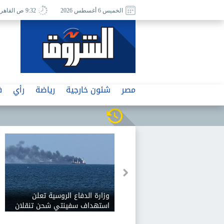
الخميس 6 أغسطس 2026
9:32 ص القاهرة
مصر
شئون خارجية
رياضة
رأي
ف
كي: الجميع متفق على
وزارة الدفاع الروسية تعلن
ق الأداء العلني..
استهداف سفينتي شحن تنقلان
آليات تفعيله
إمدادات عسكرية للقوات