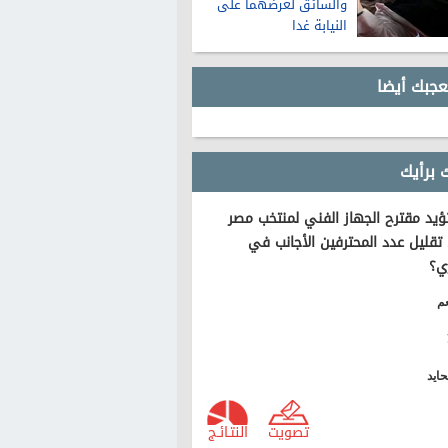
والسائق لعرضهما على
النيابة غدا
عجبك أيضا
 برأيك
يد مقترح الجهاز الفني لمنتخب مصر
تقليل عدد المحترفين الأجانب في
ي؟
م
ايد
تصويت
النتـائـج