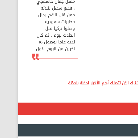
مقتل جمال خاشقجي
، فهو سهل لثلاثه
ممن قال انهم رجال
مخابرات سعوديه
وصلوا تركيا قبل
الحادث بيوم ، ثم كان
لديه علما بوصول ١٥
اخرين من اليوم الاول