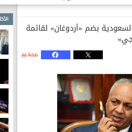
الأكث
عودية بضم «أردوغان» لقائمة
جي»
طباعة