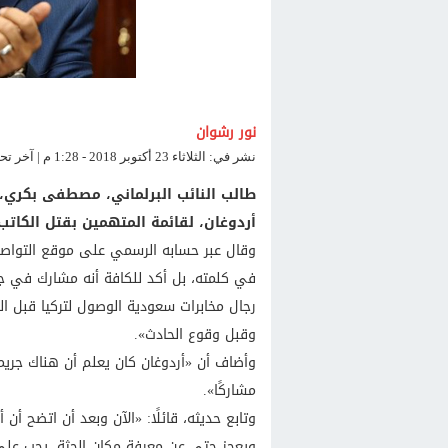
نور رشوان
نشر في: الثلاثاء 23 أكتوبر 2018 - 1:28 م | آخر تحديث: الثلاثاء 23 أكتوبر 2018 - 1:28 م
طالب النائب البرلماني، مصطفى بكري،
أردوغان، لقائمة المتهمين بقتل الكا
وقال عبر حسابه الرسمي على موقع التواصل ا
في كلمته، بل أكد للكافة أنه مشارك في ج
وقبل وقوع الحادث».
وأضاف أن «أردوغان كان يعلم أن هناك جريم
مشاركًا».
وتابع حديثه، قائلًا: «الآن وبعد أن اتضح أن
ويعجز حتى عن معرفة مكان الجثة، يجب عل