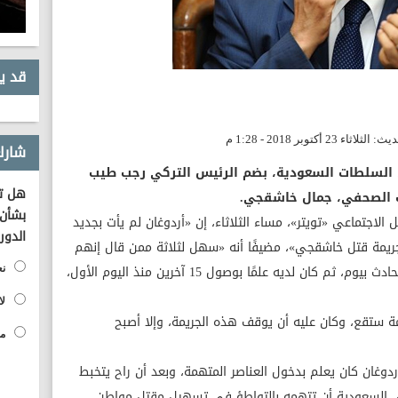
قد ي
شارك
 السلطات السعودية، بضم الرئيس التركي رجب طيب
هل تؤ
تب الصحفي، جمال خاشقجي.
بشأن 
لاجتماعي «تويتر»، مساء الثلاثاء، إن «أردوغان لم يأت بجديد
الدور
ريمة قتل خاشقجي»، مضيفًا أنه «سهل لثلاثة ممن قال إنهم
رجال مخابرات سعودية الوصول لتركيا قبل الحادث بيوم، ثم كان لديه علمًا بوصول 15 آخرين منذ اليوم الأول،
نع
لا
ة ستقع، وكان عليه أن يوقف هذه الجريمة، وإلا أصبح
مح
 أردوغان كان يعلم بدخول العناصر المتهمة، وبعد أن راح يتخبط
ى السعودية أن تتهمه بالتواطؤ في تسهيل مقتل مواطن