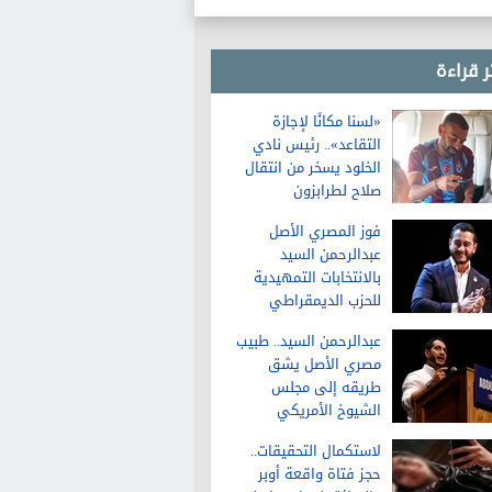
ر قراءة
«لسنا مكانًا لإجازة
التقاعد».. رئيس نادي
الخلود يسخر من انتقال
صلاح لطرابزون
فوز المصري الأصل
عبدالرحمن السيد
بالانتخابات التمهيدية
للحزب الديمقراطي
لمجلس الشيوخ في
عبدالرحمن السيد.. طبيب
ميشيجان
مصري الأصل يشق
طريقه إلى مجلس
الشيوخ الأمريكي
لاستكمال التحقيقات..
حجز فتاة واقعة أوبر