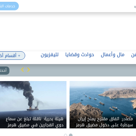
خدمات ال
ن
مال وأعمال
حوادث وقضايا
تليفزيون
+ أقسام أخ
أحدث 
مصادر: اتفاق مقترح يمنح إيران
هيئة بحرية: ناقلة تبلغ عن سماع
سيطرة على دخول مضيق هرمز
دوي انفجارين في مضيق هرمز