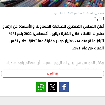
نشر في: السبت 24 سبتمبر 2022 - 11:24 ص
أ ش أ
أعلن المجلس التصديري للصناعات الكيماوية والأسمدة عن ارتفاع
صادرات القطاع خلال الفترة (يناير - أغسطس) 2022 بنحو31%
لتبلغ ما قيمته 5,714مليار دولار مقارنة عما تحقق خلال نفس
الفترة من عام 2021.
وذكر المجلس في بيان له اليوم السبت، أن معظم بنود صادرات
الصناعات الكيماوية خلال 8 شهور حققت زيادة واضحة أبرزها
اقرأ المزيد
صادرات كلا من "الأسمدة"، و"اللدائن"، و"الكيماويات غير
العضوية"، و"الأحبار والدهانات"، و"المنظفات"، وحققت صادرات
"الأسمدة"خلال فترة الـ 8 أشهر من أعوام 2020 ،2021 ،2022
معدل زيادة حوالى 40% سنويا.