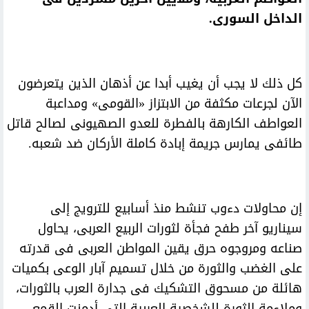
الداخل السورى.
كل ذلك لا يجب أن يغيب أبدا عن أذهان الذين يتعرضون
الآن لجرعات مكثفة من الابتزاز «القومى» ومداعبة
العواطف الكارهة بالفطرة للعدو الصهيونى لصالح قاتل
طائفى يمارس جريمة إبادة كاملة الأركان ضد شعبه.
إن محاولات دءوب تنشط منذ أسابيع للترويج إلى
سيناريو آخر طفح فجأة لثورات الربيع العربى، يحاول
صناعه ومروجوه حرق يقين المواطن العربى فى قدرته
على الغضب والثورة من خلال تسميم آبار الوعى بكميات
هائلة من مسحوق التشكيك فى جدارة العرب بالثورات،
وملاءمة الثورة للشخصية العربية التى أدمنت القمع