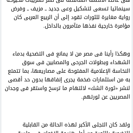
هى غائط الأنظمة الساقطة فى نشر تسريبات محبوكة
سينمائيا تسعى لتشكيل وعى جديد ــ مزيف ــ وفرض
رواية مغايرة للثورات تقود إلى أن الربيع العربى كان
مؤامرة خارجية نفذها متآمرون بالداخل.
وهكذا رأينا فى مصر من لا يمانع فى التضحية بدماء
الشهداء وبطولات الجرحى والمصابين فى سوق
النخاسة الإعلامية المفتوحة على مصاريعها، بما تتمتع
به من استثمارات ضخمة يجرى إنفاقها بدون حد أقصى
لنشر «ثورة الشك» لالتهام ما ترسخ واستقر فى وجدان
المصريين عن ثورتهم.
ولقد كان التجلى الأكبر لهذه الحالة من القابلية