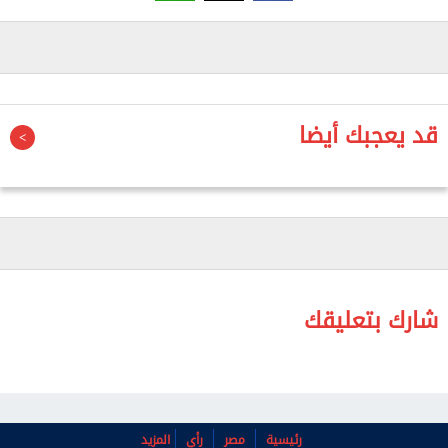
الثلاثاء، أن عمر الحفرية يتحدد من عمر «البيت اللي كانت
بتعيش فيه»، أو البيئة التي عاشت فيها، وهي الصخور
التي استخرجت منها الحفرية.
قد يعجبك أيضا
وأوضح سالم أن حفرية التيروسور استخرجت من صخور
الواحات البحرية، وهي صخور تتبع تكوينا صخريا يعرف
باسم تكوين البحرية، مشيرا إلى أنها صخور رسوبية
معروفة ومدروسة جيولوجيا.
شارك بتعليقك
وأشار إلى أن صخور تكوين البحرية جرى تأريخها باستخدام
الحفريات الدقيقة والحفريات اللافقارية، إلى جانب بعض
النظائر المشعة التي وصفها بأنها «الساعة البيولوجية
للصخور».
رئيسية
مصر
رأي
المزيد