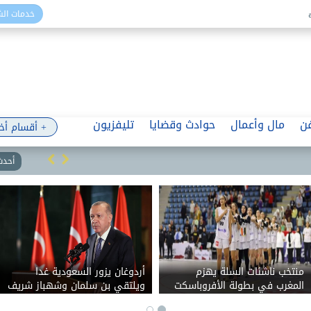
خدمات ال
ن
مال وأعمال
حوادث وقضايا
تليفزيون
+ أقسام أخ
أحدث 
منتخب ناشئات السلة يهزم
أردوغان يزور السعودية غدا
المغرب في بطولة الأفروباسكت
ويلتقي بن سلمان وشهباز شريف