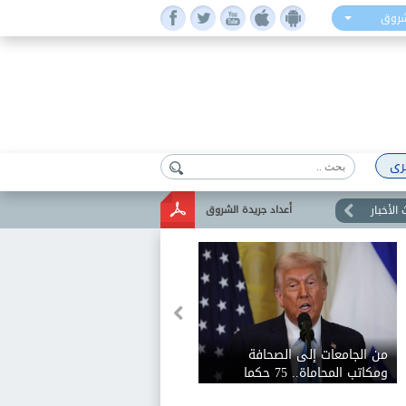
شروق
رى
الأخبار
أعداد جريدة الشروق
من الجامعات إلى الصحافة
ومكاتب المحاماة.. 75 حكما
تلاحق إدارة ترامب بسبب حرية