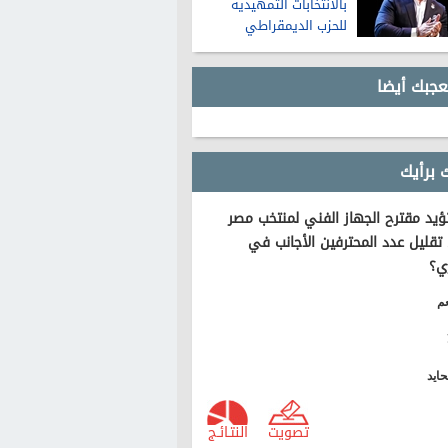
بالانتخابات التمهيدية
للحزب الديمقراطي
لمجلس الشيوخ في
ميشيجان
عجبك أيضا
 برأيك
يد مقترح الجهاز الفني لمنتخب مصر
تقليل عدد المحترفين الأجانب في
ي؟
م
ايد
تصويت
النتـائـج