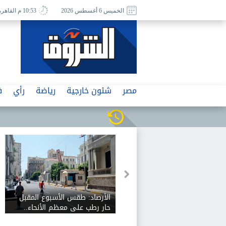
الخميس 6 أغسطس 2026
10:53 م القاهرة
مصر
شئون خارجية
رياضة
رأي
ف
الأرصاد: طقس الأسبوع المقبل
حار رطب على معظم الأنحاء..
والعظمى على القاهرة الكبرى