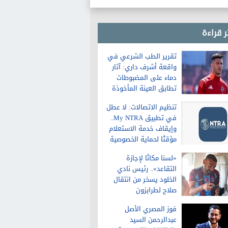
التعبير
ر قراءة
تقرير الطب الشرعي في
واقعة أشرف داري: آثار
دماء على المضبوطات
تطابق العينة المأخوذة
من الشاكية
تنظيم الاتصالات: لا عطل
في تطبيق My NTRA..
وإيقاف خدمة الاستعلام
مؤقتًا لحماية الخصوصية
«لسنا مكانًا لإجازة
التقاعد».. رئيس نادي
الخلود يسخر من انتقال
صلاح لطرابزون
فوز المصري الأصل
عبدالرحمن السيد