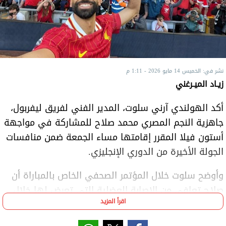
نشر في: الخميس 14 مايو 2026 - 1:11 م
زيـاد الميـرغني
أكد الهولندي آرني سلوت، المدير الفني لفريق ليفربول،
جاهزية النجم المصري محمد صلاح للمشاركة في مواجهة
أستون فيلا المقرر إقامتها مساء الجمعة ضمن منافسات
الجولة الأخيرة من الدوري الإنجليزي.
وأوضح سلوت خلال المؤتمر الصحفي الخاص بالمباراة أن
صلاح تعافى من الإصابة العضلية التي تعرض لها خلال
اقرأ المزيد
مواجهة كريستال بالاس، مشيرًا إلى أنه ظهر بصورة جيدة
خلال التدريبات الأخيرة للفريق.