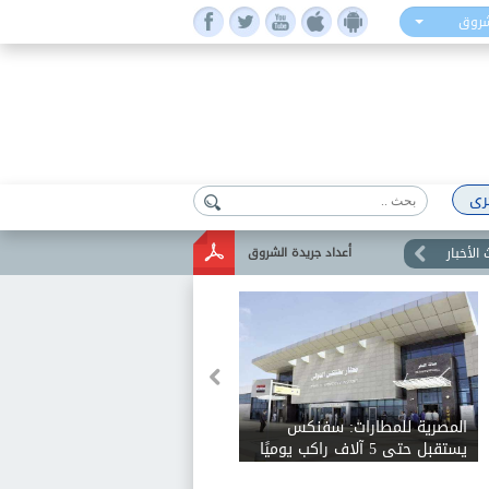
شروق
رى
الأخبار
أعداد جريدة الشروق
«أخطرناه بعودته للقاهرة»..
الزمالك يعلن رسميًا رفض رحيل
بيزيرا