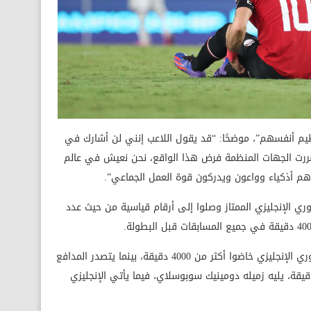
ظيم أنفسهم”، موضحًا: “قد يقول اللاعب إنني لن أشارك في
د قررت الجهات المنظمة فرض هذا الواقع، نحن نعيش في عالم
 هم أذكياء وواعون ويدركون قوة العمل الجماعي”.
دوري الإنجليزي الممتاز وصلوا إلى أرقام قياسية من حيث عدد
ووفق بيانات إحصائية، فإن 19 لاعبًا في الدوري الإنجليزي خاضوا أكثر من 4000 دقيقة، بينما يتصدر المدافع
ولندي فيرجيل فان دايك القائمة بـ4761 دقيقة، يليه زميله دومينيك سوبوسلاي، فيما يأتي الإنجليزي