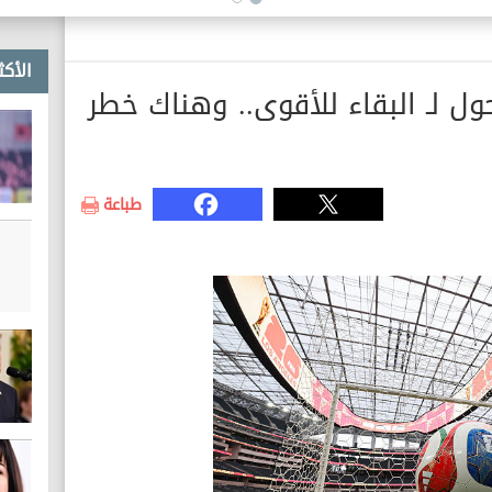
الأكث
ول لـ البقاء للأقوى.. وهناك خطر
طباعة