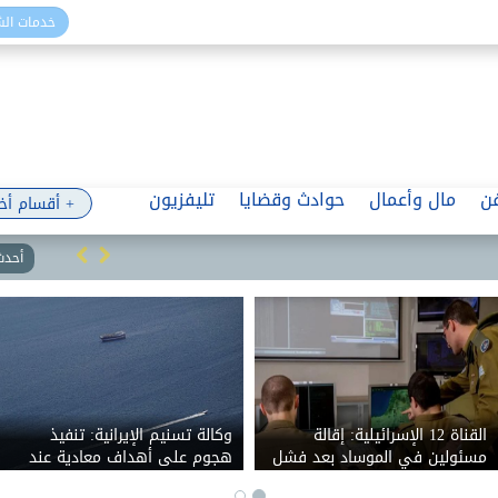
خدمات ال
ن
مال وأعمال
حوادث وقضايا
تليفزيون
+ أقسام أخ
أحدث 
المهن التمثيلية: تطبيق حق
كان يقيم بمفرده.. العثور على
الأداء العلني مستمر والآليات في
جثة سائق سابق لأحد التنفيذيين
مراحلها النهائية
داخل منزله ببورسعيد