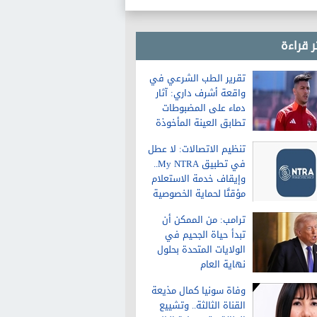
ر قراءة
تقرير الطب الشرعي في
واقعة أشرف داري: آثار
دماء على المضبوطات
تطابق العينة المأخوذة
من الشاكية
تنظيم الاتصالات: لا عطل
في تطبيق My NTRA..
وإيقاف خدمة الاستعلام
مؤقتًا لحماية الخصوصية
ترامب: من الممكن أن
تبدأ حياة الجحيم في
الولايات المتحدة بحلول
نهاية العام
وفاة سونيا كمال مذيعة
القناة الثالثة.. وتشييع