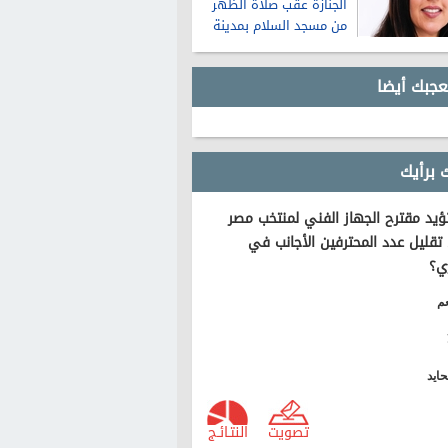
الجنازة عقب صلاة الظهر
من مسجد السلام بمدينة
نصر
عجبك أيضا
 برأيك
يد مقترح الجهاز الفني لمنتخب مصر
تقليل عدد المحترفين الأجانب في
ي؟
م
ايد
تصويت
النتـائـج