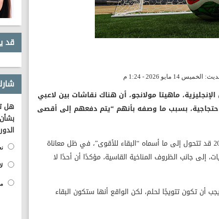
قد ي
شارك
إنجليزية، ماهيتا مولانجو، أن هناك نقاشات بين لاعبي
هل تؤ
احتجاجية، بسبب ما وصفه بأنهم “يتم دفعهم إلى أقصى
بشأن 
الدور
وحذر مولانجو من أن بطولة كأس العالم 2026 قد تتحول إلى ما أسماه “البقاء للأقوى”، في ظل معاناة
نع
ات، إلى جانب الظروف المناخية القاسية، مؤكدًا أن أحدًا لا
لا
مح
ب أن تكون تتويجًا لحلم، لكن الواقع أنها ستكون البقاء