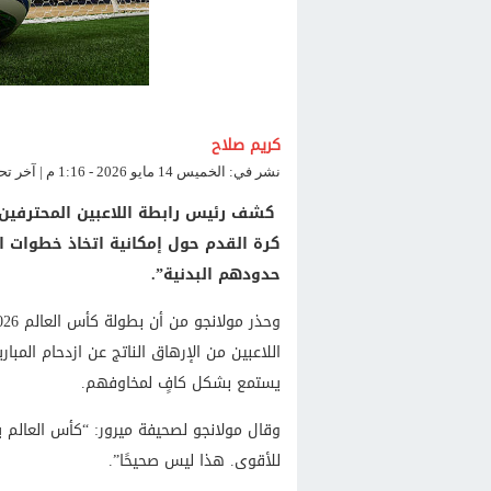
كريم صلاح
نشر في: الخميس 14 مايو 2026 - 1:16 م | آخر تحديث: الخميس 14 مايو 2026 - 1:24 م
كشف رئيس رابطة اللاعبين المحترفين ال
كرة القدم حول إمكانية اتخاذ خطوات 
حدودهم البدنية”.
اللاعبين من الإرهاق الناتج عن ازدحام المباري
يستمع بشكل كافٍ لمخاوفهم.
وقال مولانجو لصحيفة ميرور: “كأس العالم يج
للأقوى. هذا ليس صحيحًا”.