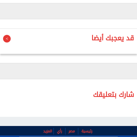
وأضاف رومانو أن المهاجم البولندي يمتلك عروضًا من
الدوري السعودي للمحترفين والدوري الأمريكي لكرة
القدم (MLS)، إلى جانب عروض أخرى، إلا أنه لا يزال يدرس
مستقبله بعناية قبل اتخاذ قراره النهائي.
قد يعجبك أيضا
وينتهي عقد ليفاندوفسكي مع برشلونة بنهاية الموسم
الجاري، في وقت لم تُفتح فيه حتى الآن أي مفاوضات
رسمية لتجديد التعاقد، ما يفتح الباب أمام احتمالات رحيله
عن الفريق الكتالوني.
شارك بتعليقك
رئيسية
مصر
رأي
المزيد