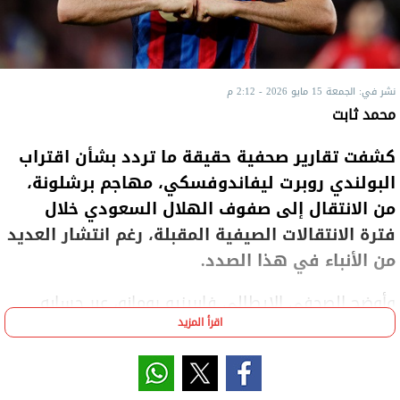
نشر في: الجمعة 15 مايو 2026 - 2:12 م
محمد ثابت
كشفت تقارير صحفية حقيقة ما تردد بشأن اقتراب
البولندي روبرت ليفاندوفسكي، مهاجم برشلونة،
من الانتقال إلى صفوف الهلال السعودي خلال
فترة الانتقالات الصيفية المقبلة، رغم انتشار العديد
من الأنباء في هذا الصدد.
وأوضح الصحفي الإيطالي فابريزيو رومانو، عبر حسابه
اقرأ المزيد
الرسمي على منصة «إكس»، أن ليفاندوفسكي لم يتوصل
حتى الآن إلى أي اتفاق مع نادي الهلال، نافيًا ما تم
تداوله حول حسم الصفقة أو اقترابها من الإتمام.