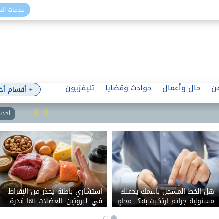
خدمات ال
ن
مال وأعمال
حوادث وقضايا
تليفزيون
+ أقسام أخ
أحدث 
هل الخط المسجل باسمك يحملك
استشاري باطنة يحذر من الإفراط
مسئولية جرائم ارتكبت به؟.. محامٍ
في البروتين: العضلات لها قدرة
بالنقض يوضح الموقف القانوني
محدودة على الاستفادة منه