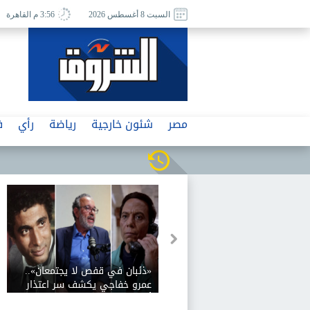
السبت 8 أغسطس 2026
3:56 م القاهرة
مصر
شئون خارجية
رياضة
رأي
ف
«ذئبان في قفص لا يجتمعان»..
عمرو خفاجي يكشف سر اعتذار
أحمد زكي عن «اللعب مع الكبار»