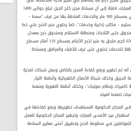
جريبي لمجزر دراو بما يساهم في تعزيز قدرة المحافظة على
تلبية احتياجات المواطنين قبل عيد الأضحى المبارك، لافتة إلى أن مساحة مجزر كلح الجبل تبلغ حوالى 1400
متر مسطح، يحتوي على صالة لذبح المواشي بمسطح 300 متر والخدمات الملحقة بها من غرف "سمط –
سليم – مكاتب إدارية وخدمات"، كما يحتوي عنبر الذبح علي خط
صندوق حتى الثلاجات ومنطقة الاستلام وصندوق ذبح بمعدل
ذبح 15 : 20 رأس / ساعة وزن من 400 إلى 650 كجم ملحق به عنبر لذبح الأغنام بمسطح 110 أمتار مسطح
ة إلى منطقة للخدمات تحتوي على غرف للأطباء والمرافق ومساحة
لى أنه تم تطوير ورفع كفاءة المجزر بالكامل وعمل شبكات تغذية
الحريق وكذلك شبكة الأعمال الكهربائية وأنظمة التيار
بة كاميرات ونظام صوتيات"، وكذلك أنظمة التهوية وشفط
بات لضغط المياه.
ى المجازر الحكومية المستهدف تطويرها ورفع كفاءتها في
ستقبال عيد الأضحى المبارك وتجهيز المجازر الحكومية للعمل
لمواطنين في منظومة الذبح وتطبيق أعلى معايير السلامة