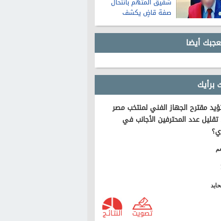
شقيق المتهم بانتحال
صفة قاضٍ يكشف
تفاصيل عن حياته قبل
الواقعة
عجبك أيضا
 برأيك
يد مقترح الجهاز الفني لمنتخب مصر
تقليل عدد المحترفين الأجانب في
ي؟
م
ايد
تصويت
النتـائـج