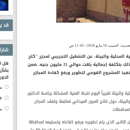
قد ي
شارك
ة المحلية والبيئة، عن التشغيل التجريبي لمجزر "كلح
هل تؤ
الجبل" بمركز إدفو بمحافظة أسوان، وذلك بتكلفة إجمالية بلغت حوالي 21 مليون جنيه، ضمن
بشأن 
لتنفيذ المشروع القومي لتطوير ورفع كفاءة المجازر
الدور
نع
 والبيئة تقريراً اليوم للجنة الفنية المشكلة برئاسة الدكتور
لا
بيئة، حول نتائج المرور الميداني لمتابعة وتفقد المجازر
لمحافظات.
مح
 الثانى الذى يتم تطويره ورفع كفاءته وتسليمه لمحافظة