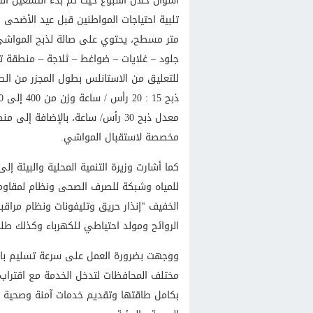
أسوان خلال أسبوع حيث تم بدء التشغيل الت
جلود – غلايات – ضواغط – ثلاجة – منطقة ت
للتعليق من الاستانلس بطول المجزر من ال
معدل ذبح 30 رأس/ ساعة، بالإضاف
مخصصة لاستقبال المواشي.
كما أشارت وزيرة التنمية المحلية والبيئة إ
للمياه وشبكة للصرف الصحى ونظام لمقاومة 
الخفيف "إنذار حريق وتليفونات ونظام مراق
الروائح ومولد احتياطي للكهرباء وكذلك طلم
ووجهت بضرورة العمل على سرعة تسليم باق
مختلف المحافظات لتدخل الخدمة مع اقتراب ا
بكامل طاقتها وتقديم خدمات آمنة وصحية ل