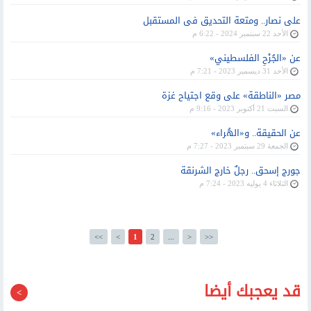
على نصار.. ومتعة التحديق فى المستقبل
الأحد 22 سبتمبر 2024 - 6:22 م
عن «الجُرْحِ الفلسطيني»
الأحد 31 ديسمبر 2023 - 7:21 م
مصر «الناطقة» على وقع اجتياح غزة
السبت 21 أكتوبر 2023 - 9:16 م
عن الحقيقة.. و«الهُراء»
الجمعة 29 سبتمبر 2023 - 7:27 م
جورج إسحق.. رجلٌ خارج الشرنقة
الثلاثاء 4 يوليه 2023 - 7:24 م
<<
<
1
2
...
>
>>
قد يعجبك أيضا