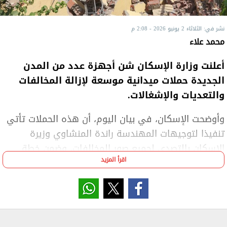
نشر في: الثلاثاء 2 يونيو 2026 - 2:08 م
محمد علاء
أعلنت وزارة الإسكان شن أجهزة عدد من المدن
الجديدة حملات ميدانية موسعة لإزالة المخالفات
والتعديات والإشغالات.
وأوضحت الإسكان، في بيان اليوم، أن هذه الحملات تأتي
تنفيذا لتوجيهات المهندسة راندة المنشاوي وزيرة
الإسكان بالتصدي لجميع صور المخالفات، وضمن خطة
اقرأ المزيد
متكاملة تحافظ على النسق الحضاري وتتعامل فوريا مع
المخالفات.
وواصل جهاز مدينة العبور الجديدة حملاته المكثفة
بمنطقة جمعية أحمد عرابي وتحديدا بنطاق "خط 10"، حيث