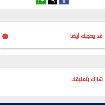
السماد المقررة لمحصول القصب من نحو 13 شيكارة
للفدان إلى 5 شكاير فقط، رغم أن المحصول يعد من أهم
المحاصيل الاستراتيجية التي تعتمد عليها صناعة السكر
في مصر، ويوفر مصدر رزق لآلاف الأسر في محافظات
الصعيد.
قد يعجبك أيضا
وأكد أن القرار يضع مزارعي القصب أمام خيارين أحلاهما
مر، إما زراعة المحصول بإنتاجية منخفضة نتيجة نقص
التسميد، أو اللجوء إلى شراء الأسمدة من السوق الحرة
بأسعار مرتفعة، بما يزيد من تكلفة الإنتاج ويؤثر سلبًا على
العائد الاقتصادي للمزارعين.
وحذر عضو مجلس النواب، من أن استمرار هذه السياسة
شارك بتعليقك
قد يؤدي إلى عزوف عدد من المزارعين عن زراعة القصب
مستقبلًا؛ ما يهدد استقرار صناعة السكر ويزيد من فاتورة
الاستيراد، في وقت تسعى فيه الدولة إلى تعزيز الاكتفاء