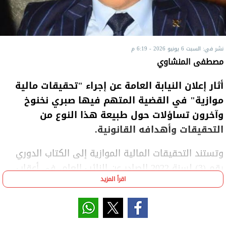
نشر في: السبت 6 يونيو 2026 - 6:19 م
مصطفى المنشاوي
أثار إعلان النيابة العامة عن إجراء "تحقيقات مالية
موازية" في القضية المتهم فيها صبري نخنوخ
وآخرون تساؤلات حول طبيعة هذا النوع من
التحقيقات وأهدافه القانونية.
وتستند التحقيقات المالية الموازية إلى الكتاب الدوري
رقم (3) لسنة 2022 الصادر عن النائب العام، في أعقاب
اقرأ المزيد
تعديل قانون مكافحة غسل الأموال بالقانون رقم 154
لسنة 2022، والذي ألزم جهات إنفاذ القانون وسلطات
التحقيق بإجراء تحريات وفحوص مالية بالتوازي مع