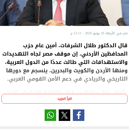
نشر في: الأربعاء 10 يونيو 2026 - 12:11 م
قال الدكتور طلال الشرفات، أمين عام حزب
المحافظين الأردني، إن موقف مصر تجاه التهديدات
والاستهدافات التي طالت عددًا من الدول العربية،
ومنها الأردن والكويت والبحرين، ينسجم مع دورها
التاريخي والريادي في دعم الأمن القومي العربي.
وأضاف خلال مداخلة عبر قناة «القاهرة الإخبارية»، اليوم
اقرأ المزيد
الأربعاء، أن مصر تمثل ركيزة أساسية للعمل العربي
المشترك، ومن الطبيعي أن تتبنى مواقف داعمة للدول
العربية في مواجهة التحديات التي تمس أمنها
واستقرارها.