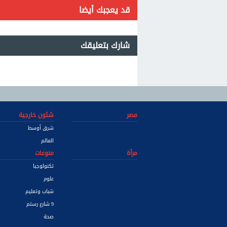
قد يعجبك أيضا
شارك بتعليقك
مصر
شئون خارجية
شرق أوسط
العالم
مرأة
منوعات
تكنولوجيا
علوم
شباب وتعليم
9 شارع رستم
صحة