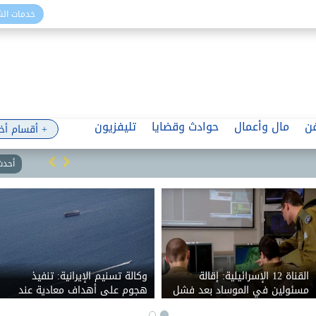
خدمات ال
ن
مال وأعمال
حوادث وقضايا
تليفزيون
+ أقسام أخ
أحدث 
القناة 12 الإسرائيلية: إقالة
وكالة تسنيم الإيرانية: تنفيذ
مسئولين في الموساد بعد فشل
هجوم على أهداف معادية عند
خطة لإسقاط النظام الإيراني
مدخل مضيق هرمز