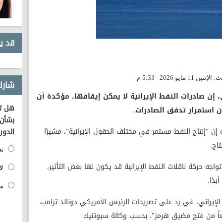
قد ي
شارك
، إن صادرات النفط الإيرانية لا يمكن إيقافها، مؤكدة أن
هل تؤ
 استمرار تدفق الصادرات.
بشأن 
إن "إنتاج النفط مستمر في مختلف الحقول الإيرانية"، مشيرًا
الدور
اج.
نع
اجه حركة ناقلات النفط الإيرانية قد يكون لها بعض التأثير،
لا
دًا.
مح
إيراني، في رد على تصريحات الرئيس الأمريكي دونالد ترامب،
عاً من فتح مضيق هرمز"، بحسب وكالة سبوتنيك.