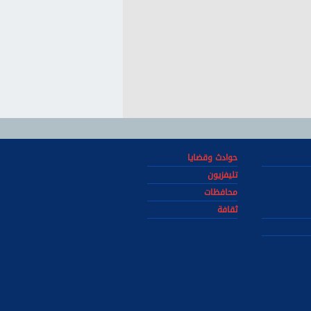
حوادث وقضايا
تليفزيون
محافظات
ثقافة