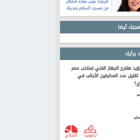
الجنازة عقب صلاة الظهر
من مسجد السلام بمدينة
نصر
عجبك أيضا
 برأيك
يد مقترح الجهاز الفني لمنتخب مصر
تقليل عدد المحترفين الأجانب في
ي؟
م
ايد
تصويت
النتـائـج