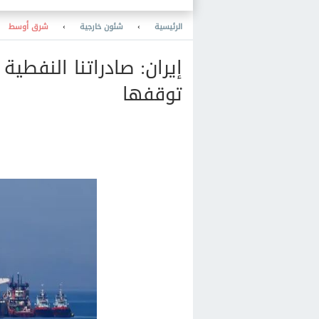
الرئيسية
›
شئون خارجية
›
شرق أوسط
إيران: صادراتنا النفط
توقفها