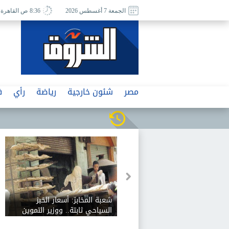
الجمعة 7 أغسطس 2026
8:36 ص القاهرة
مصر
شئون خارجية
رياضة
رأي
ف
شعبة المخابز: أسعار الخبز
السياحي ثابتة.. ووزير التموين
رفض زيادة 12.5%