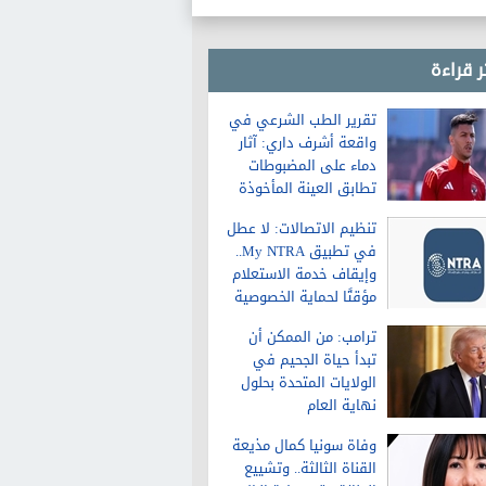
ر قراءة
تقرير الطب الشرعي في
واقعة أشرف داري: آثار
دماء على المضبوطات
تطابق العينة المأخوذة
من الشاكية
تنظيم الاتصالات: لا عطل
في تطبيق My NTRA..
وإيقاف خدمة الاستعلام
مؤقتًا لحماية الخصوصية
ترامب: من الممكن أن
تبدأ حياة الجحيم في
الولايات المتحدة بحلول
نهاية العام
وفاة سونيا كمال مذيعة
القناة الثالثة.. وتشييع