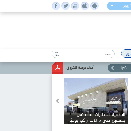
شروق
رى
الأخبار
أعداد جريدة الشروق
المصرية للمطارات: سفنكس
يستقبل حتى 5 آلاف راكب يوميًا
ويخدم 28 وجهة دولية