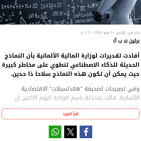
نشر في: الإثنين 11 مايو 2026 - 5:23 م
برلين (د ب أ)
أفادت تقديرات لوزارة المالية الألمانية بأن النماذج
الحديثة للذكاء الاصطناعي تنطوي على مخاطر كبيرة
حيث يمكن أن تكون هذه النماذج سلاحا ذا حدين.
وفي تصريحات لصحيفة "هاندلسبلات" الاقتصادية
الألمانية، قالت متحدثة باسم الوزارة اليوم الاثنين إن
"تطوير نماذج مثل كلود ميثوس يعني تصعيدًا في
اقرأ المزيد
مستوى التهديدات السيبرانية، وهو ما قد ينعكس أيضًا
على الاستقرار المالي".
وجاءت هذه التحذيرات على خلفية برنامج "كلود ميثوس"