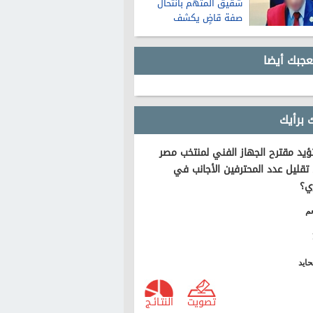
شقيق المتهم بانتحال
صفة قاضٍ يكشف
تفاصيل عن حياته قبل
الواقعة
عجبك أيضا
 برأيك
يد مقترح الجهاز الفني لمنتخب مصر
تقليل عدد المحترفين الأجانب في
ي؟
م
ايد
تصويت
النتـائـج