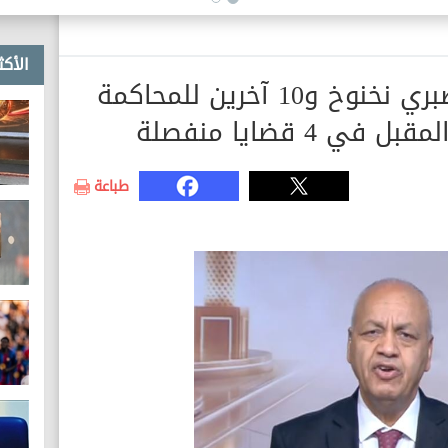
الأكث
مصطفى بكري: إحالة صبري نخنوخ و10 آخرين للمحاكمة
 4 قضايا منفصلة
طباعة