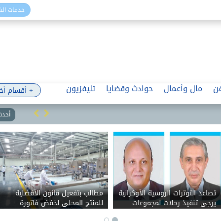
خدمات ال
ن
مال وأعمال
حوادث وقضايا
تليفزيون
+ أقسام أخ
أحدث 
تصاعد التوترات الروسية الأوكرانية
مطالب بتفعيل قانون الأفضلية
يرجئ تنفيذ رحلات لمجموعات
للمنتج المحلى لخفض فاتورة
سياحية للمقصد المصرى
الواردات