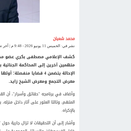
محمد شعبان
نشر في: الخميس 11 يونيو 2026 - 9:48 م | آخر تحديث: الخميس 11 يونيو 2026 - 9:49 م
متهمين آخرين إلى المحاكمة الجنائية بد
الإحالة يتضمن 4 قضايا منف
معرض التجمع ومعرض الشيخ زايد.
وأضاف في برنامجه "حقائق وأسرار"، أن ال
المتهم، وثالثا العثور على آثار داخل منزله،
بالإكراه.
وأشار إلى أن التحقيقات لا تزال جارية حو