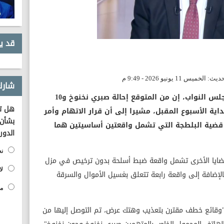
قد ي
شارك
كشف الإعلامي مصطفى بكري عضو مجلس النواب، إن من المتوقع إحالة صبري نخنوخ و10
هل تؤ
اية الأسبوع المقبل، مشيرا إلى أن قرار الاتهام وأمر
بشأن 
صلة؛ أولها قضية البلطجة التي تشمل واقعتين أساسيتين هما
الدور
نع
قضايا الأخرى تشمل واقعة ضبط أسلحة بدون ترخيص في مزل
لا
 بالإضافة إلى واقعة رابعة تتعلق بغسيل الأموال والسرقة
مح
ل "وقائع خطف مقترن بتعذيب وهتك عرض، تم التوصل إليها من