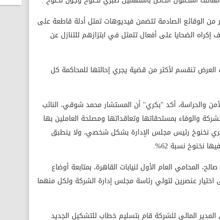
الهاتف المحمول الخاص بالمتهمين صبري نخنوخ وجون نخنوخ".
 من الوقائع الصادمة تتضمن فيديوهات تمثل أدلة قاطعة على
كراه الضحايا على أفعال تتمثل في ابتزازهم للتنازل عن
العرض تنقسم لأكثر من قضية يجري إحالتها للمحاكمة كل
ن والحراسة، أكد "بكري" أن المستشار محمد شوقي، النائب
لشركة والوفاء بمستحقاتها وتعاقداتها ومصلحة العاملين بها
بري نخنوخ رئيس مجلس الإدارة بشكل شخصي، ولا ينطبق
ا نخنوخ نسبة 62%.
صالح، المحامي العام الأول لنيابات القاهرة، بمتابعة أوضاع
إلى اختيار عنصرين لتولي رئاسة مجلس إدارة الشركة ولكل منهما
 المدير المالي للشركة قام بتسليم خطاب للتشكيل الجديد