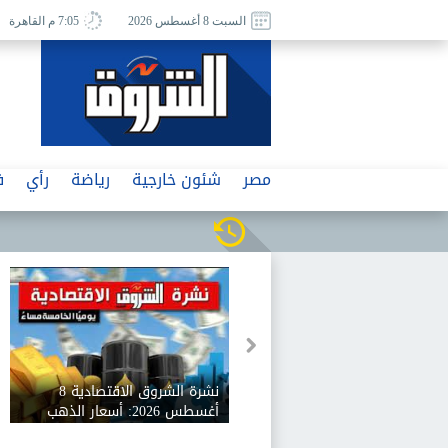
السبت 8 أغسطس 2026
7:05 م القاهرة
مصر
شئون خارجية
رياضة
رأي
ف
الصعيد تغازل شركات
نشرة الشروق الاقتصادية 8
 المحلية والعالمية لعقد
أغسطس 2026: أسعار الذهب
تها فى الأقصر وأسوان
تقفز 160 جنيها وخطط لتعميق