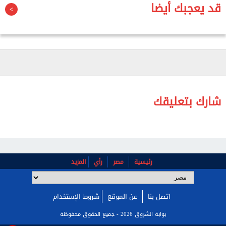
المصريون وقبلنا الله سبحانه وتعالى
قد يعجبك أيضا
-الدولة المصرية ثابتة ومستقرة وسط كل هذه الأحداث
- نحن حريصون في إدارة أمورنا على أن ننتبه ونراعي ما
أمكن؛ لأن الله سبحانه وتعالى يطلع علينا ويحاسبنا على
كل شيء
-اطمئنوا بفضل الله نحن بخير وأمان وسلام، وبفضله لن
يتمكن منا أحد ليس بوجودنا أو لقدرتنا ولكن لوجود الله
شارك بتعليقك
وكفايته
-طالما شعرت بقلق المصريين، وهو شعور طبيعي في
ظل الأحداث المتلاحقة من حولنا، ولكن طالما الشعب
المصري متماسك وعلى قلب رجل واحد، فإن أي تحدي
سنتجاوزه
رئيسية
مصر
رأي
المزيد
اتصل بنا
عن الموقع
شروط الإستخدام
بوابة الشروق 2026 - جميع الحقوق محفوظة