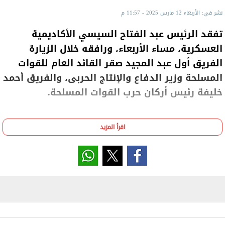
نشر في: الأربعاء 12 مارس 2025 - 11:57 م
تفقد الرئيس عبد الفتاح السيسي الأكاديمية
العسكرية، مساء الأربعاء، ورافقه خلال الزيارة
الفريق أول عبد المجيد صقر القائد العام للقوات
المسلحة وزير الدفاع والإنتاج الحربى، والفريق أحمد
خليفة رئيس أركان حرب القوات المسلحة.
اقرأ المزيد
ووجه الرئيس السيسي عدة رسائل طمأنة للمصريين خلال
الزيارة:
- الحفاظ على الدولة المصرية هو شغلنا الشاغل ونتعامل
مع كل القضايا بحسابات دقيقة وصبر وتريث كبير جدًا جدًا
- عزائي الوحيد أن شعب مصر هو الذي يجعل الأمور رغم
قسوتها وظروفها الصعبة؛ نستطيع أن نجابها بكم أنتم